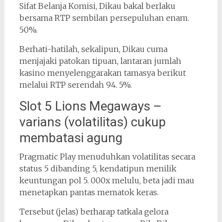
Sifat Belanja Komisi, Dikau bakal berlaku
bersama RTP sembilan persepuluhan enam.
50%.
Berhati-hatilah, sekalipun, Dikau cuma
menjajaki patokan tipuan, lantaran jumlah
kasino menyelenggarakan tamasya berikut
melalui RTP serendah 94. 5%.
Slot 5 Lions Megaways –
varians (volatilitas) cukup
membatasi agung
Pragmatic Play menuduhkan volatilitas secara
status 5 dibanding 5, kendatipun menilik
keuntungan pol 5. 000x melulu, beta jadi mau
menetapkan pantas mematok keras.
Tersebut (jelas) berharap tatkala gelora