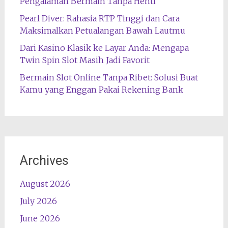
Pengalaman Bermain Tanpa Henti
Pearl Diver: Rahasia RTP Tinggi dan Cara
Maksimalkan Petualangan Bawah Lautmu
Dari Kasino Klasik ke Layar Anda: Mengapa
Twin Spin Slot Masih Jadi Favorit
Bermain Slot Online Tanpa Ribet: Solusi Buat
Kamu yang Enggan Pakai Rekening Bank
Archives
August 2026
July 2026
June 2026