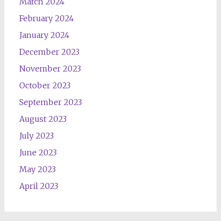
March 2024
February 2024
January 2024
December 2023
November 2023
October 2023
September 2023
August 2023
July 2023
June 2023
May 2023
April 2023