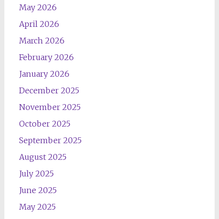
May 2026
April 2026
March 2026
February 2026
January 2026
December 2025
November 2025
October 2025
September 2025
August 2025
July 2025
June 2025
May 2025