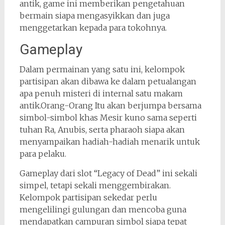
antik, game ini memberikan pengetahuan
bermain siapa mengasyikkan dan juga
menggetarkan kepada para tokohnya.
Gameplay
Dalam permainan yang satu ini, kelompok
partisipan akan dibawa ke dalam petualangan
apa penuh misteri di internal satu makam
antik.Orang-Orang Itu akan berjumpa bersama
simbol-simbol khas Mesir kuno sama seperti
tuhan Ra, Anubis, serta pharaoh siapa akan
menyampaikan hadiah-hadiah menarik untuk
para pelaku.
Gameplay dari slot “Legacy of Dead” ini sekali
simpel, tetapi sekali menggembirakan.
Kelompok partisipan sekedar perlu
mengelilingi gulungan dan mencoba guna
mendapatkan campuran simbol siapa tepat