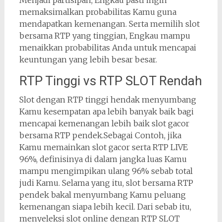
Menjadi partisipan, Engkau pasti ingin
memaksimalkan probabilitas Kamu guna
mendapatkan kemenangan. Serta memilih slot
bersama RTP yang tinggian, Engkau mampu
menaikkan probabilitas Anda untuk mencapai
keuntungan yang lebih besar besar.
RTP Tinggi vs RTP SLOT Rendah
Slot dengan RTP tinggi hendak menyumbang
Kamu kesempatan apa lebih banyak baik bagi
mencapai kemenangan lebih baik slot gacor
bersama RTP pendek.Sebagai Contoh, jika
Kamu memainkan slot gacor serta RTP LIVE
96%, definisinya di dalam jangka luas Kamu
mampu mengimpikan ulang 96% sebab total
judi Kamu. Selama yang itu, slot bersama RTP
pendek bakal menyumbang Kamu peluang
kemenangan siapa lebih kecil. Dari sebab itu,
menyeleksi slot online dengan RTP SLOT