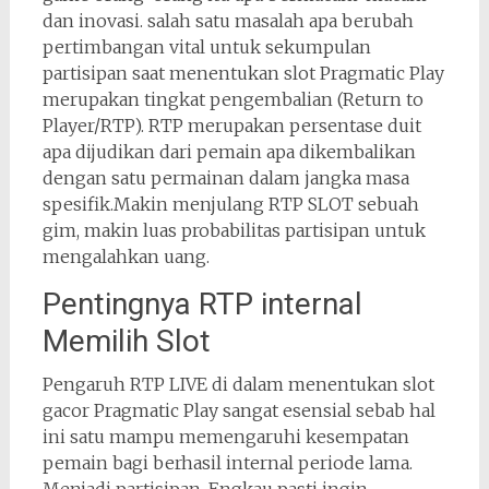
dan inovasi. salah satu masalah apa berubah
pertimbangan vital untuk sekumpulan
partisipan saat menentukan slot Pragmatic Play
merupakan tingkat pengembalian (Return to
Player/RTP). RTP merupakan persentase duit
apa dijudikan dari pemain apa dikembalikan
dengan satu permainan dalam jangka masa
spesifik.Makin menjulang RTP SLOT sebuah
gim, makin luas probabilitas partisipan untuk
mengalahkan uang.
Pentingnya RTP internal
Memilih Slot
Pengaruh RTP LIVE di dalam menentukan slot
gacor Pragmatic Play sangat esensial sebab hal
ini satu mampu memengaruhi kesempatan
pemain bagi berhasil internal periode lama.