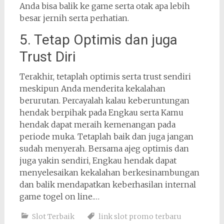
Anda bisa balik ke game serta otak apa lebih
besar jernih serta perhatian.
5. Tetap Optimis dan juga
Trust Diri
Terakhir, tetaplah optimis serta trust sendiri
meskipun Anda menderita kekalahan
berurutan. Percayalah kalau keberuntungan
hendak berpihak pada Engkau serta Kamu
hendak dapat meraih kemenangan pada
periode muka. Tetaplah baik dan juga jangan
sudah menyerah. Bersama ajeg optimis dan
juga yakin sendiri, Engkau hendak dapat
menyelesaikan kekalahan berkesinambungan
dan balik mendapatkan keberhasilan internal
game togel on line.…
Slot Terbaik
link slot promo terbaru