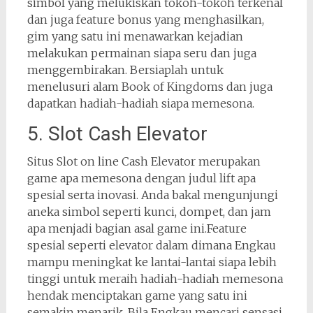
simbol yang melukiskan tokoh-tokoh terkenal
dan juga feature bonus yang menghasilkan,
gim yang satu ini menawarkan kejadian
melakukan permainan siapa seru dan juga
menggembirakan. Bersiaplah untuk
menelusuri alam Book of Kingdoms dan juga
dapatkan hadiah-hadiah siapa memesona.
5. Slot Cash Elevator
Situs Slot on line Cash Elevator merupakan
game apa memesona dengan judul lift apa
spesial serta inovasi. Anda bakal mengunjungi
aneka simbol seperti kunci, dompet, dan jam
apa menjadi bagian asal game ini.Feature
spesial seperti elevator dalam dimana Engkau
mampu meningkat ke lantai-lantai siapa lebih
tinggi untuk meraih hadiah-hadiah memesona
hendak menciptakan game yang satu ini
semakin menarik. Bila Engkau mencari sensasi