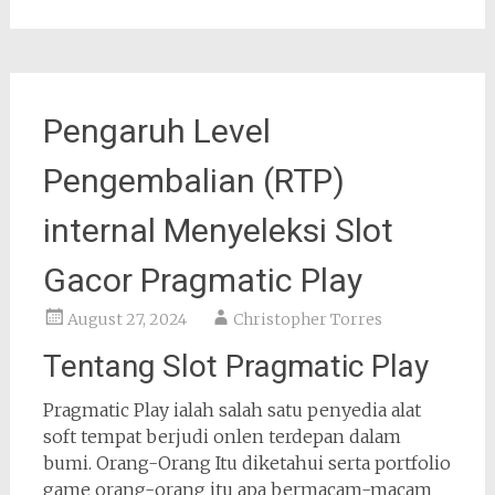
Pengaruh Level
Pengembalian (RTP)
internal Menyeleksi Slot
Gacor Pragmatic Play
August 27, 2024
Christopher Torres
Tentang Slot Pragmatic Play
Pragmatic Play ialah salah satu penyedia alat
soft tempat berjudi onlen terdepan dalam
bumi. Orang-Orang Itu diketahui serta portfolio
game orang-orang itu apa bermacam-macam