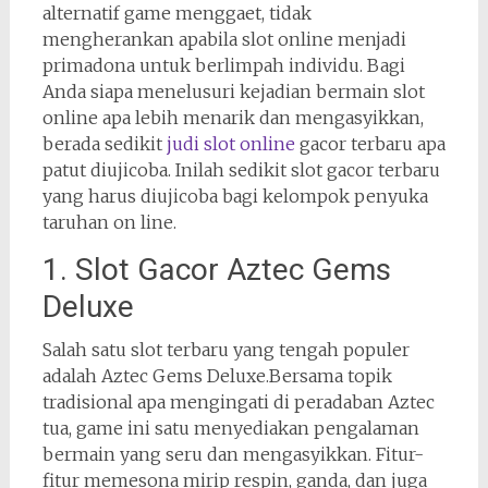
alternatif game menggaet, tidak
mengherankan apabila slot online menjadi
primadona untuk berlimpah individu. Bagi
Anda siapa menelusuri kejadian bermain slot
online apa lebih menarik dan mengasyikkan,
berada sedikit
judi slot online
gacor terbaru apa
patut diujicoba. Inilah sedikit slot gacor terbaru
yang harus diujicoba bagi kelompok penyuka
taruhan on line.
1. Slot Gacor Aztec Gems
Deluxe
Salah satu slot terbaru yang tengah populer
adalah Aztec Gems Deluxe.Bersama topik
tradisional apa mengingati di peradaban Aztec
tua, game ini satu menyediakan pengalaman
bermain yang seru dan mengasyikkan. Fitur-
fitur memesona mirip respin, ganda, dan juga