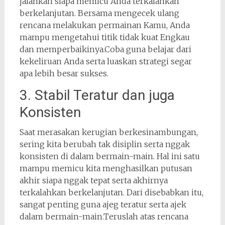
jalankan siapa memicu Anda terkalahkan
berkelanjutan. Bersama mengecek ulang
rencana melakukan permainan Kamu, Anda
mampu mengetahui titik tidak kuat Engkau
dan memperbaikinya.Coba guna belajar dari
kekeliruan Anda serta luaskan strategi segar
apa lebih besar sukses.
3. Stabil Teratur dan juga
Konsisten
Saat merasakan kerugian berkesinambungan,
sering kita berubah tak disiplin serta nggak
konsisten di dalam bermain-main. Hal ini satu
mampu memicu kita menghasilkan putusan
akhir siapa nggak tepat serta akhirnya
terkalahkan berkelanjutan. Dari disebabkan itu,
sangat penting guna ajeg teratur serta ajek
dalam bermain-main.Teruslah atas rencana