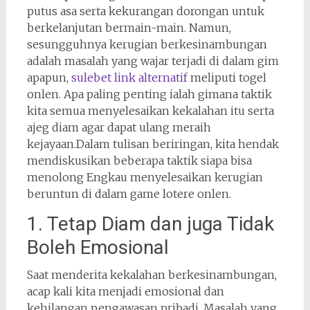
putus asa serta kekurangan dorongan untuk
berkelanjutan bermain-main. Namun,
sesungguhnya kerugian berkesinambungan
adalah masalah yang wajar terjadi di dalam gim
apapun,
sulebet link alternatif
meliputi togel
onlen. Apa paling penting ialah gimana taktik
kita semua menyelesaikan kekalahan itu serta
ajeg diam agar dapat ulang meraih
kejayaan.Dalam tulisan beriringan, kita hendak
mendiskusikan beberapa taktik siapa bisa
menolong Engkau menyelesaikan kerugian
beruntun di dalam game lotere onlen.
1. Tetap Diam dan juga Tidak
Boleh Emosional
Saat menderita kekalahan berkesinambungan,
acap kali kita menjadi emosional dan
kehilangan pengawasan pribadi. Masalah yang