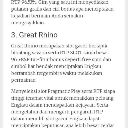
RTP 96.53%. Gim yang satu ini menyediakan
putaran gratis dan ciri bonus apa menciptakan
kejadian bermain Anda semakin
mengasyikkan.
3. Great Rhino
Great Rhino merupakan slot gacor bertajuk
binatang savana serta RTP SLOT sama besar
96.53%.Fitur-fitur bonus seperti free spin dan
simbol liar hendak menciptakan Engkau
bertambah tergembira waktu melakukan
permainan.
Menyeleksi slot Pragmatic Play serta RTP siapa
tinggi teramat vital untuk menaikkan peluang
Engkau dalam mendapatkan kejayaan. Serta
mengetahui dan mengerti pengaruh RTP
dalam memilih slot gacor, Engkau dapat
menciptakan keputusan apa lebih besar cerdas