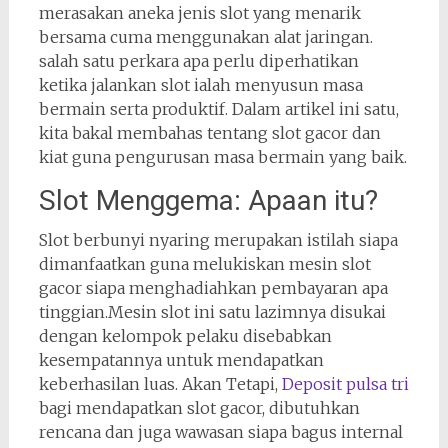
merasakan aneka jenis slot yang menarik
bersama cuma menggunakan alat jaringan.
salah satu perkara apa perlu diperhatikan
ketika jalankan slot ialah menyusun masa
bermain serta produktif. Dalam artikel ini satu,
kita bakal membahas tentang slot gacor dan
kiat guna pengurusan masa bermain yang baik.
Slot Menggema: Apaan itu?
Slot berbunyi nyaring merupakan istilah siapa
dimanfaatkan guna melukiskan mesin slot
gacor siapa menghadiahkan pembayaran apa
tinggian.Mesin slot ini satu lazimnya disukai
dengan kelompok pelaku disebabkan
kesempatannya untuk mendapatkan
keberhasilan luas. Akan Tetapi,
Deposit pulsa tri
bagi mendapatkan slot gacor, dibutuhkan
rencana dan juga wawasan siapa bagus internal