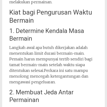
melakukan permainan.
Kiat bagi Pengurusan Waktu
Bermain
1. Determine Kendala Masa
Bermain
Langkah awal apa butuh dikerjakan adalah
menentukan limit durasi bermain-main.
Pemain harus mempunyai tertib sendiri bagi
tamat bermain-main setelah waktu siapa
ditentukan selesai.Perkara ini satu mampu
menolong mencegah ketergantungan dan
mengawasi pengeluaran.
2. Membuat Jeda Antar
Permainan