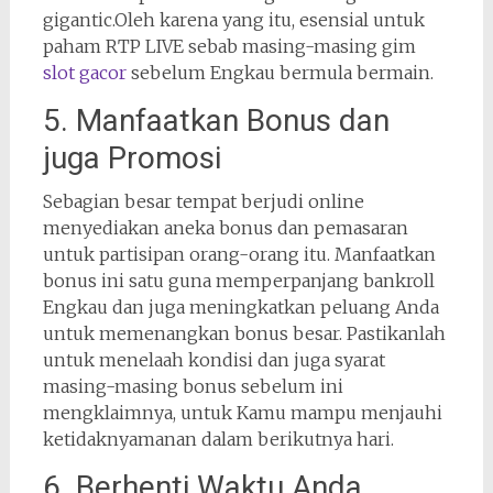
gigantic.Oleh karena yang itu, esensial untuk
paham RTP LIVE sebab masing-masing gim
slot gacor
sebelum Engkau bermula bermain.
5. Manfaatkan Bonus dan
juga Promosi
Sebagian besar tempat berjudi online
menyediakan aneka bonus dan pemasaran
untuk partisipan orang-orang itu. Manfaatkan
bonus ini satu guna memperpanjang bankroll
Engkau dan juga meningkatkan peluang Anda
untuk memenangkan bonus besar. Pastikanlah
untuk menelaah kondisi dan juga syarat
masing-masing bonus sebelum ini
mengklaimnya, untuk Kamu mampu menjauhi
ketidaknyamanan dalam berikutnya hari.
6. Berhenti Waktu Anda