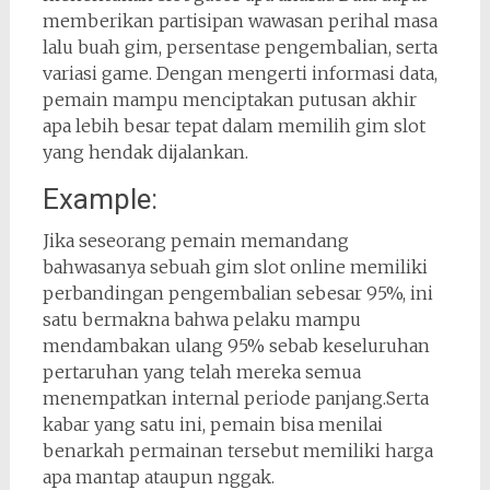
memberikan partisipan wawasan perihal masa
lalu buah gim, persentase pengembalian, serta
variasi game. Dengan mengerti informasi data,
pemain mampu menciptakan putusan akhir
apa lebih besar tepat dalam memilih gim slot
yang hendak dijalankan.
Example:
Jika seseorang pemain memandang
bahwasanya sebuah gim slot online memiliki
perbandingan pengembalian sebesar 95%, ini
satu bermakna bahwa pelaku mampu
mendambakan ulang 95% sebab keseluruhan
pertaruhan yang telah mereka semua
menempatkan internal periode panjang.Serta
kabar yang satu ini, pemain bisa menilai
benarkah permainan tersebut memiliki harga
apa mantap ataupun nggak.