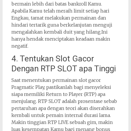
bermain lebih dari batas bankroll Kamu.
Apabila Kamu telah meraih limit setiap hari
Engkau, tamat melakukan permainan dan
hindari tertarik guna berkelanjutan menguji
mengalahkan kembali duit yang hilang.Ini
hanya hendak menciptakan keadaan makin
negatif.
4. Tentukan Slot Gacor
Dengan RTP SLOT apa Tinggi
Saat menentukan permainan slot gacor
Pragmatic Play, pastikanlah bagi menyeleksi
siapa memiliki Return to Player (RTP) apa
menjulang. RTP SLOT adalah prosentase sebab
pertaruhan apa dengan teori akan diserahkan
kembali untuk pemain internal durasi lama.
Makin tinggian RTP LIVE sebuah gim, makin
luas kesempatan Kamu bagi menang bonus