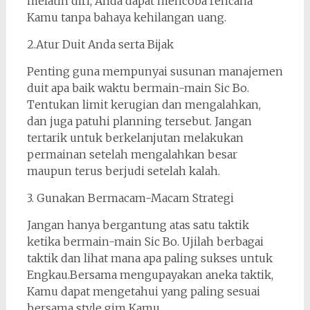
melatih diri, Anda dapat mencoba rencana
Kamu tanpa bahaya kehilangan uang.
2.Atur Duit Anda serta Bijak
Penting guna mempunyai susunan manajemen
duit apa baik waktu bermain-main Sic Bo.
Tentukan limit kerugian dan mengalahkan,
dan juga patuhi planning tersebut. Jangan
tertarik untuk berkelanjutan melakukan
permainan setelah mengalahkan besar
maupun terus berjudi setelah kalah.
3. Gunakan Bermacam-Macam Strategi
Jangan hanya bergantung atas satu taktik
ketika bermain-main Sic Bo. Ujilah berbagai
taktik dan lihat mana apa paling sukses untuk
Engkau.Bersama mengupayakan aneka taktik,
Kamu dapat mengetahui yang paling sesuai
bersama style gim Kamu.