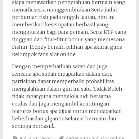
siapa menawarkan pengetahuan bermain yang
menarik serta menggembirakan.Serta judul
perburuan fish pada tengah lautan, gim ini
memberikan kesempatan berhasil yang
menggiurkan bagi para pemain. Serta RTP yang
tinggian dan fitur-fitur bonus yang memesona,
Fishin’ Frenzy beralih pilihan apa akurat guna
kelompok fans slot online.
Dengan memperhatikan saran dan juga
rencana apa sudah dipaparkan dalam dari,
partisipan dapat memperbaiki probabilitas
mengalahkan dalam gim ini satu. Tidak Boleh
tidak ingat guna mengelola judi bersama
cerdas dan juga mengambil keuntungan
features bonus apa dijual untuk mendapatkan
keberhasilan gigantic.Selamat bermain dan
semoga berhasil!…
Judi Slot Gacor
daftar situs judi slot online