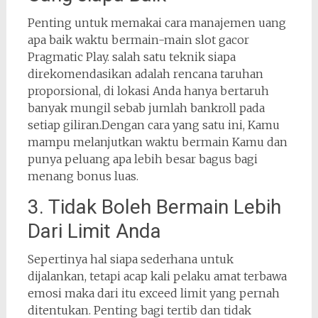
Penting untuk memakai cara manajemen uang
apa baik waktu bermain-main slot gacor
Pragmatic Play. salah satu teknik siapa
direkomendasikan adalah rencana taruhan
proporsional, di lokasi Anda hanya bertaruh
banyak mungil sebab jumlah bankroll pada
setiap giliran.Dengan cara yang satu ini, Kamu
mampu melanjutkan waktu bermain Kamu dan
punya peluang apa lebih besar bagus bagi
menang bonus luas.
3. Tidak Boleh Bermain Lebih
Dari Limit Anda
Sepertinya hal siapa sederhana untuk
dijalankan, tetapi acap kali pelaku amat terbawa
emosi maka dari itu exceed limit yang pernah
ditentukan. Penting bagi tertib dan tidak