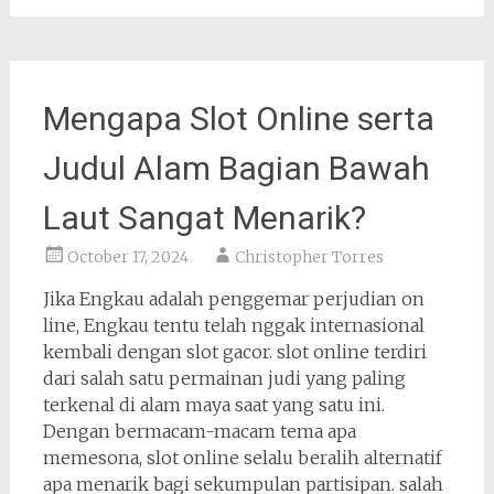
Mengapa Slot Online serta
Judul Alam Bagian Bawah
Laut Sangat Menarik?
October 17, 2024
Christopher Torres
Jika Engkau adalah penggemar perjudian on
line, Engkau tentu telah nggak internasional
kembali dengan slot gacor. slot online terdiri
dari salah satu permainan judi yang paling
terkenal di alam maya saat yang satu ini.
Dengan bermacam-macam tema apa
memesona, slot online selalu beralih alternatif
apa menarik bagi sekumpulan partisipan. salah