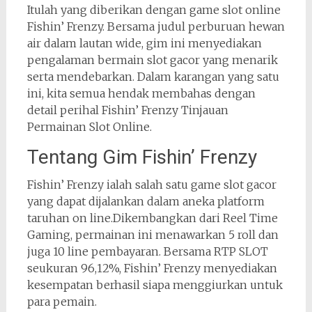
Itulah yang diberikan dengan game slot online
Fishin’ Frenzy. Bersama judul perburuan hewan
air dalam lautan wide, gim ini menyediakan
pengalaman bermain slot gacor yang menarik
serta mendebarkan. Dalam karangan yang satu
ini, kita semua hendak membahas dengan
detail perihal Fishin’ Frenzy Tinjauan
Permainan Slot Online.
Tentang Gim Fishin’ Frenzy
Fishin’ Frenzy ialah salah satu game slot gacor
yang dapat dijalankan dalam aneka platform
taruhan on line.Dikembangkan dari Reel Time
Gaming, permainan ini menawarkan 5 roll dan
juga 10 line pembayaran. Bersama RTP SLOT
seukuran 96,12%, Fishin’ Frenzy menyediakan
kesempatan berhasil siapa menggiurkan untuk
para pemain.