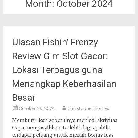
Month:
October 2024
Ulasan Fishin’ Frenzy
Review Gim Slot Gacor:
Lokasi Terbagus guna
Menangkap Keberhasilan
Besar
October 29, 2024
Christopher Torres
Memburu ikan sebetulnya menjadi aktivitas
siapa mengasyikkan, terlebih lagi apabila
terdapat peluang untuk meraih bonus luas.