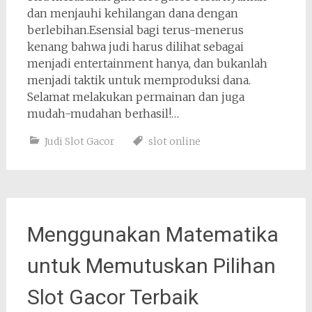
dan menjauhi kehilangan dana dengan
berlebihan.Esensial bagi terus-menerus
kenang bahwa judi harus dilihat sebagai
menjadi entertainment hanya, dan bukanlah
menjadi taktik untuk memproduksi dana.
Selamat melakukan permainan dan juga
mudah-mudahan berhasil!…
Judi Slot Gacor
slot online
Menggunakan Matematika
untuk Memutuskan Pilihan
Slot Gacor Terbaik