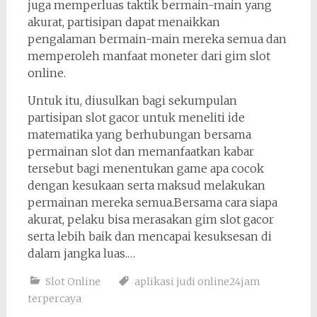
juga memperluas taktik bermain-main yang
akurat, partisipan dapat menaikkan
pengalaman bermain-main mereka semua dan
memperoleh manfaat moneter dari gim slot
online.
Untuk itu, diusulkan bagi sekumpulan
partisipan slot gacor untuk meneliti ide
matematika yang berhubungan bersama
permainan slot dan memanfaatkan kabar
tersebut bagi menentukan game apa cocok
dengan kesukaan serta maksud melakukan
permainan mereka semua.Bersama cara siapa
akurat, pelaku bisa merasakan gim slot gacor
serta lebih baik dan mencapai kesuksesan di
dalam jangka luas.…
Slot Online
aplikasi judi online24jam
terpercaya