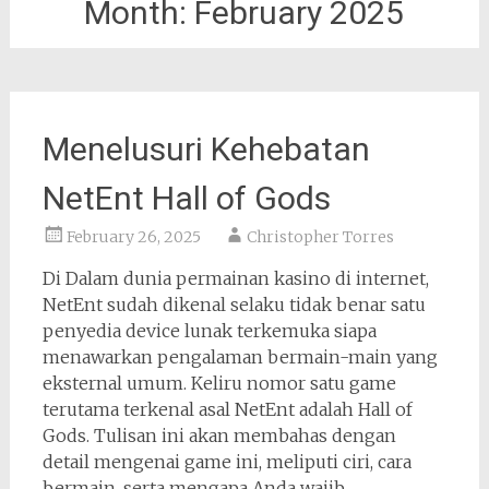
Month:
February 2025
Menelusuri Kehebatan
NetEnt Hall of Gods
February 26, 2025
Christopher Torres
Di Dalam dunia permainan kasino di internet,
NetEnt sudah dikenal selaku tidak benar satu
penyedia device lunak terkemuka siapa
menawarkan pengalaman bermain-main yang
eksternal umum. Keliru nomor satu game
terutama terkenal asal NetEnt adalah Hall of
Gods. Tulisan ini akan membahas dengan
detail mengenai game ini, meliputi ciri, cara
bermain, serta mengapa Anda wajib