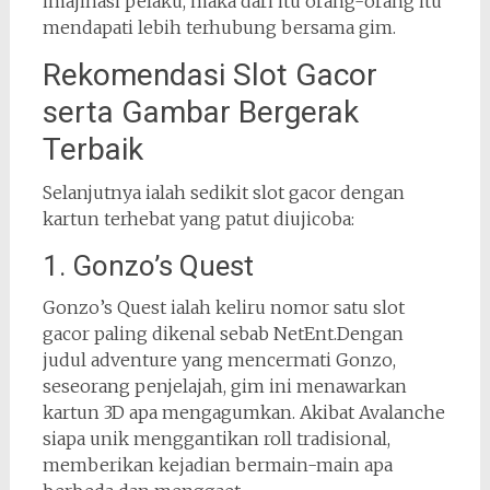
imajinasi pelaku, maka dari itu orang-orang itu
mendapati lebih terhubung bersama gim.
Rekomendasi Slot Gacor
serta Gambar Bergerak
Terbaik
Selanjutnya ialah sedikit slot gacor dengan
kartun terhebat yang patut diujicoba:
1. Gonzo’s Quest
Gonzo’s Quest ialah keliru nomor satu slot
gacor paling dikenal sebab NetEnt.Dengan
judul adventure yang mencermati Gonzo,
seseorang penjelajah, gim ini menawarkan
kartun 3D apa mengagumkan. Akibat Avalanche
siapa unik menggantikan roll tradisional,
memberikan kejadian bermain-main apa