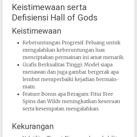
Keistimewaan serta
Defisiensi Hall of Gods
Keistimewaan
Keberuntungan Progresif: Peluang untuk
mengalahkan keberuntungan luas
menciptakan permainan ini amat menarik.
Grafis Berkualitas Tinggi: Model siapa
menawan dan juga gambar bergerak apa
lembut memperbaiki kejadian bermain-
main.
Feature Bonus apa Beragam: Fitur Free
Spins dan Wilds meningkatkan keseruan
serta kesempatan mengalahkan.
Kekurangan