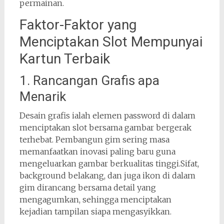
permainan.
Faktor-Faktor yang
Menciptakan Slot Mempunyai
Kartun Terbaik
1. Rancangan Grafis apa
Menarik
Desain grafis ialah elemen password di dalam
menciptakan slot bersama gambar bergerak
terhebat. Pembangun gim sering masa
memanfaatkan inovasi paling baru guna
mengeluarkan gambar berkualitas tinggi.Sifat,
background belakang, dan juga ikon di dalam
gim dirancang bersama detail yang
mengagumkan, sehingga menciptakan
kejadian tampilan siapa mengasyikkan.