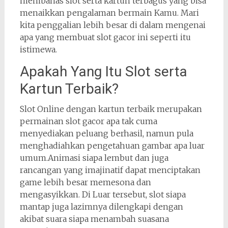
membahas slot serta kartun terbagus yang bisa
menaikkan pengalaman bermain Kamu. Mari
kita penggalian lebih besar di dalam mengenai
apa yang membuat slot gacor ini seperti itu
istimewa.
Apakah Yang Itu Slot serta
Kartun Terbaik?
Slot Online dengan kartun terbaik merupakan
permainan slot gacor apa tak cuma
menyediakan peluang berhasil, namun pula
menghadiahkan pengetahuan gambar apa luar
umum.Animasi siapa lembut dan juga
rancangan yang imajinatif dapat menciptakan
game lebih besar memesona dan
mengasyikkan. Di Luar tersebut, slot siapa
mantap juga lazimnya dilengkapi dengan
akibat suara siapa menambah suasana