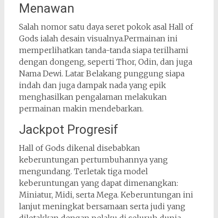
Menawan
Salah nomor satu daya seret pokok asal Hall of
Gods ialah desain visualnya.Permainan ini
memperlihatkan tanda-tanda siapa terilhami
dengan dongeng, seperti Thor, Odin, dan juga
Nama Dewi. Latar Belakang punggung siapa
indah dan juga dampak nada yang epik
menghasilkan pengalaman melakukan
permainan makin mendebarkan.
Jackpot Progresif
Hall of Gods dikenal disebabkan
keberuntungan pertumbuhannya yang
mengundang. Terletak tiga model
keberuntungan yang dapat dimenangkan:
Miniatur, Midi, serta Mega. Keberuntungan ini
lanjut meningkat bersamaan serta judi yang