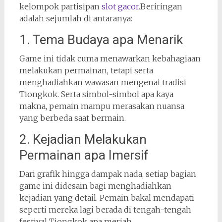
kelompok partisipan
slot gacor
.Beriringan
adalah sejumlah di antaranya:
1. Tema Budaya apa Menarik
Game ini tidak cuma menawarkan kebahagiaan
melakukan permainan, tetapi serta
menghadiahkan wawasan mengenai tradisi
Tiongkok. Serta simbol-simbol apa kaya
makna, pemain mampu merasakan nuansa
yang berbeda saat bermain.
2. Kejadian Melakukan
Permainan apa Imersif
Dari grafik hingga dampak nada, setiap bagian
game ini didesain bagi menghadiahkan
kejadian yang detail. Pemain bakal mendapati
seperti mereka lagi berada di tengah-tengah
festival Tiongkok apa meriah.