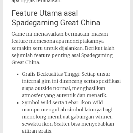
apa nggak terabaikan.
Feature Utama asal
Spadegaming Great China
Game ini menawarkan bermacam-macam
feature memesona apa menciptakannya
semakin seru untuk dijalankan. Berikut ialah
sejumlah feature penting asal Spadegaming
Great China:
Grafis Berkualitas Tinggi: Setiap unsur
internal gim ini dirancang serta spesifikasi
siapa outside normal, menghasilkan
atmosfer yang autentik dan menarik.
Symbol Wild serta Tebar: Ikon Wild
mampu mengubah simbol lainnya bagi
menolong membuat gabungan winner,
sewaktu ikon Scatter bisa menyebabkan
giliran gratis.