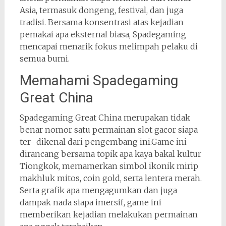
Asia, termasuk dongeng, festival, dan juga
tradisi. Bersama konsentrasi atas kejadian
pemakai apa eksternal biasa, Spadegaming
mencapai menarik fokus melimpah pelaku di
semua bumi.
Memahami Spadegaming
Great China
Spadegaming Great China merupakan tidak
benar nomor satu permainan slot gacor siapa
ter- dikenal dari pengembang ini.Game ini
dirancang bersama topik apa kaya bakal kultur
Tiongkok, memamerkan simbol ikonik mirip
makhluk mitos, coin gold, serta lentera merah.
Serta grafik apa mengagumkan dan juga
dampak nada siapa imersif, game ini
memberikan kejadian melakukan permainan