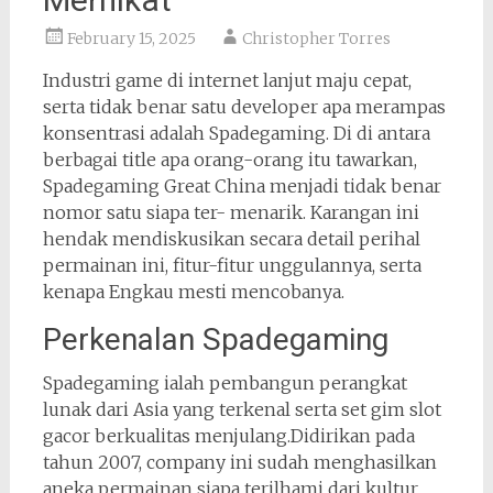
February 15, 2025
Christopher Torres
Industri game di internet lanjut maju cepat,
serta tidak benar satu developer apa merampas
konsentrasi adalah Spadegaming. Di di antara
berbagai title apa orang-orang itu tawarkan,
Spadegaming Great China menjadi tidak benar
nomor satu siapa ter- menarik. Karangan ini
hendak mendiskusikan secara detail perihal
permainan ini, fitur-fitur unggulannya, serta
kenapa Engkau mesti mencobanya.
Perkenalan Spadegaming
Spadegaming ialah pembangun perangkat
lunak dari Asia yang terkenal serta set gim slot
gacor berkualitas menjulang.Didirikan pada
tahun 2007, company ini sudah menghasilkan
aneka permainan siapa terilhami dari kultur