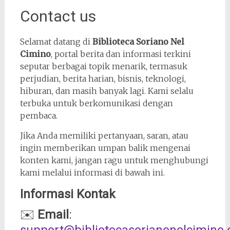
Contact us
Selamat datang di
Biblioteca Soriano Nel
Cimino
, portal berita dan informasi terkini
seputar berbagai topik menarik, termasuk
perjudian, berita harian, bisnis, teknologi,
hiburan, dan masih banyak lagi. Kami selalu
terbuka untuk berkomunikasi dengan
pembaca.
Jika Anda memiliki pertanyaan, saran, atau
ingin memberikan umpan balik mengenai
konten kami, jangan ragu untuk menghubungi
kami melalui informasi di bawah ini.
Informasi Kontak
✉️
Email
: