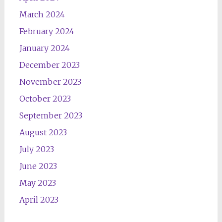
March 2024
February 2024
January 2024
December 2023
November 2023
October 2023
September 2023
August 2023
July 2023
June 2023
May 2023
April 2023