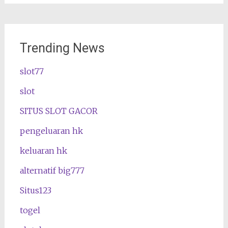
Trending News
slot77
slot
SITUS SLOT GACOR
pengeluaran hk
keluaran hk
alternatif big777
Situs123
togel