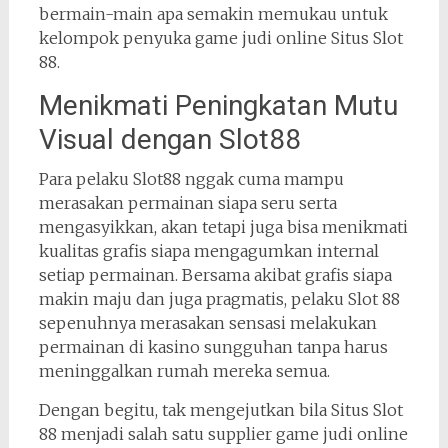
bermain-main apa semakin memukau untuk
kelompok penyuka game judi online Situs Slot
88.
Menikmati Peningkatan Mutu
Visual dengan Slot88
Para pelaku Slot88 nggak cuma mampu
merasakan permainan siapa seru serta
mengasyikkan, akan tetapi juga bisa menikmati
kualitas grafis siapa mengagumkan internal
setiap permainan. Bersama akibat grafis siapa
makin maju dan juga pragmatis, pelaku Slot 88
sepenuhnya merasakan sensasi melakukan
permainan di kasino sungguhan tanpa harus
meninggalkan rumah mereka semua.
Dengan begitu, tak mengejutkan bila Situs Slot
88 menjadi salah satu supplier game judi online