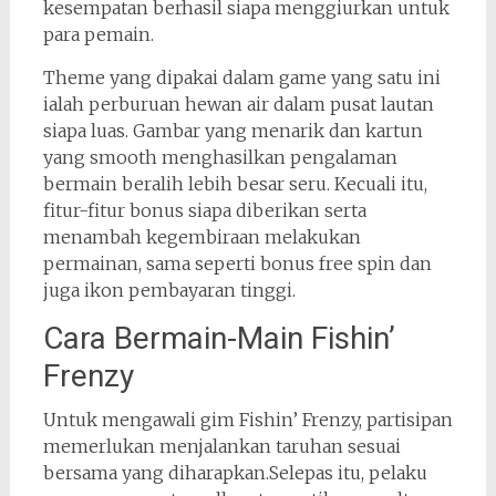
kesempatan berhasil siapa menggiurkan untuk
para pemain.
Theme yang dipakai dalam game yang satu ini
ialah perburuan hewan air dalam pusat lautan
siapa luas. Gambar yang menarik dan kartun
yang smooth menghasilkan pengalaman
bermain beralih lebih besar seru. Kecuali itu,
fitur-fitur bonus siapa diberikan serta
menambah kegembiraan melakukan
permainan, sama seperti bonus free spin dan
juga ikon pembayaran tinggi.
Cara Bermain-Main Fishin’
Frenzy
Untuk mengawali gim Fishin’ Frenzy, partisipan
memerlukan menjalankan taruhan sesuai
bersama yang diharapkan.Selepas itu, pelaku