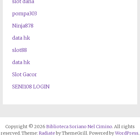
slot dana
pompa303
Ninja878
data hk
slot88
data hk
Slot Gacor
SENI108 LOGIN
Copyright © 2026
Biblioteca Soriano Nel Cimino
. All rights
reserved. Theme:
Radiate
by ThemeGrill. Powered by
WordPress
.