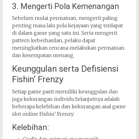
3. Mengerti Pola Kemenangan
Sebelum mulai permainan, mengerti paling
penting masa lalu pola kejayaan yang terdapat
di dalam game yang satu ini. Serta mengerti
pattern keberhasilan, pelaku dapat
meningkatkan rencana melakukan permainan
dan kesempatan menang.
Keunggulan serta Defisiensi
Fishin’ Frenzy
Setiap game pasti memiliki keunggulan dan
juga kekurangan individu.Selanjutnya adalah
beberapa kelebihan dan kekurangan asal game
slot online Fishin’ Frenzy:
Kelebihan: