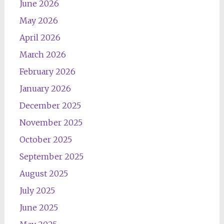
June 2026
May 2026
April 2026
March 2026
February 2026
January 2026
December 2025
November 2025
October 2025
September 2025
August 2025
July 2025
June 2025