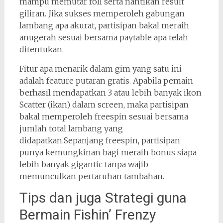
mampu memutar roll serta nantikan result
giliran. Jika sukses memperoleh gabungan
lambang apa akurat, partisipan bakal meraih
anugerah sesuai bersama paytable apa telah
ditentukan.
Fitur apa menarik dalam gim yang satu ini
adalah feature putaran gratis. Apabila pemain
berhasil mendapatkan 3 atau lebih banyak ikon
Scatter (ikan) dalam screen, maka partisipan
bakal memperoleh freespin sesuai bersama
jumlah total lambang yang
didapatkan.Sepanjang freespin, partisipan
punya kemungkinan bagi meraih bonus siapa
lebih banyak gigantic tanpa wajib
memunculkan pertaruhan tambahan.
Tips dan juga Strategi guna
Bermain Fishin’ Frenzy