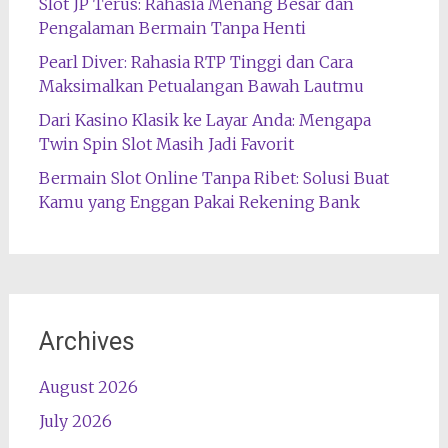
Slot JP Terus: Rahasia Menang Besar dan
Pengalaman Bermain Tanpa Henti
Pearl Diver: Rahasia RTP Tinggi dan Cara
Maksimalkan Petualangan Bawah Lautmu
Dari Kasino Klasik ke Layar Anda: Mengapa
Twin Spin Slot Masih Jadi Favorit
Bermain Slot Online Tanpa Ribet: Solusi Buat
Kamu yang Enggan Pakai Rekening Bank
Archives
August 2026
July 2026