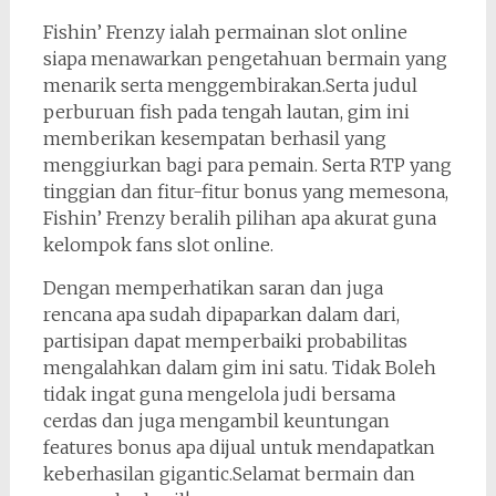
Fishin’ Frenzy ialah permainan slot online
siapa menawarkan pengetahuan bermain yang
menarik serta menggembirakan.Serta judul
perburuan fish pada tengah lautan, gim ini
memberikan kesempatan berhasil yang
menggiurkan bagi para pemain. Serta RTP yang
tinggian dan fitur-fitur bonus yang memesona,
Fishin’ Frenzy beralih pilihan apa akurat guna
kelompok fans slot online.
Dengan memperhatikan saran dan juga
rencana apa sudah dipaparkan dalam dari,
partisipan dapat memperbaiki probabilitas
mengalahkan dalam gim ini satu. Tidak Boleh
tidak ingat guna mengelola judi bersama
cerdas dan juga mengambil keuntungan
features bonus apa dijual untuk mendapatkan
keberhasilan gigantic.Selamat bermain dan