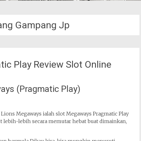
Yang Gampang Jp
c Play Review Slot Online
ways (Pragmatic Play)
 5 Lions Megaways ialah slot Megaways Pragmatic Play
ait lebih-lebih secara memutar hebat buat dimainkan,