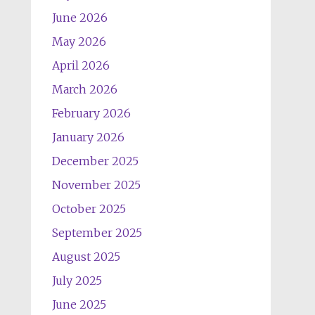
June 2026
May 2026
April 2026
March 2026
February 2026
January 2026
December 2025
November 2025
October 2025
September 2025
August 2025
July 2025
June 2025