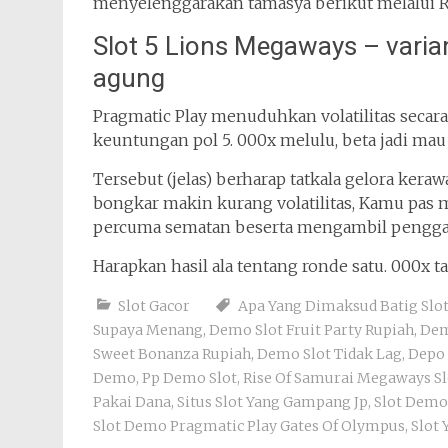
menyelenggarakan tamasya berikut melalui R
Slot 5 Lions Megaways – varia
agung
Pragmatic Play menuduhkan volatilitas secara
keuntungan pol 5. 000x melulu, beta jadi m
Tersebut (jelas) berharap tatkala gelora ke
bongkar makin kurang volatilitas, Kamu pas 
percuma sematan beserta mengambil pengga
Harapkan hasil ala tentang ronde satu. 000x t
Slot Gacor
Apa Yang Dimaksud Batig Slot
Supaya Menang
,
Demo Slot Fruit Party Rupiah
,
Dem
Sweet Bonanza Rupiah
,
Demo Slot Tidak Lag
,
Depo
Demo
,
Pp Demo Slot
,
Rise Of Samurai Megaways S
Pakai Dana
,
Situs Slot Yang Gampang Jp
,
Slot Demo
Slot Demo Pragmatic Play Gates Of Olympus
,
Slot 