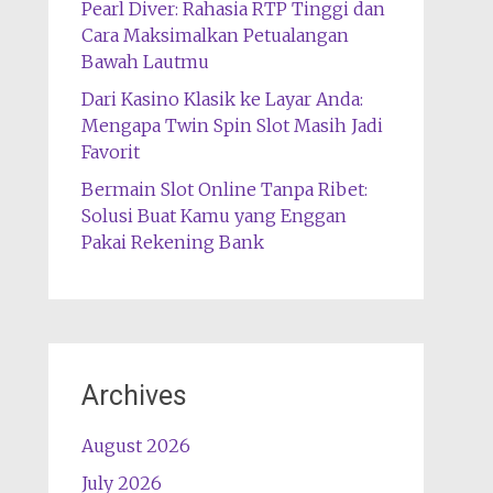
Pearl Diver: Rahasia RTP Tinggi dan
Cara Maksimalkan Petualangan
Bawah Lautmu
Dari Kasino Klasik ke Layar Anda:
Mengapa Twin Spin Slot Masih Jadi
Favorit
Bermain Slot Online Tanpa Ribet:
Solusi Buat Kamu yang Enggan
Pakai Rekening Bank
Archives
August 2026
July 2026