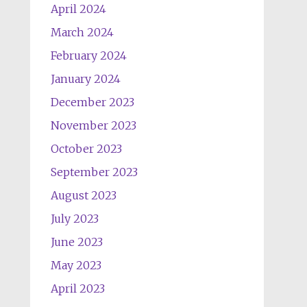
April 2024
March 2024
February 2024
January 2024
December 2023
November 2023
October 2023
September 2023
August 2023
July 2023
June 2023
May 2023
April 2023