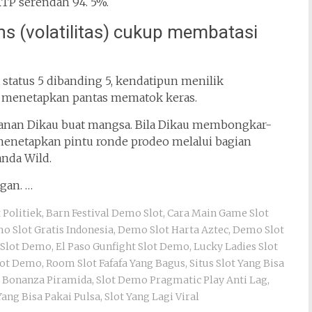
TP serendah 94. 5%.
ns (volatilitas) cukup membatasi
 status 5 dibanding 5, kendatipun menilik
au menetapkan pantas mematok keras.
rawanan Dikau buat mangsa. Bila Dikau membongkar-
menetapkan pintu ronde prodeo melalui bagian
nda Wild.
agan. …
 Politiek
,
Barn Festival Demo Slot
,
Cara Main Game Slot
o Slot Gratis Indonesia
,
Demo Slot Harta Aztec
,
Demo Slot
 Slot Demo
,
El Paso Gunfight Slot Demo
,
Lucky Ladies Slot
lot Demo
,
Room Slot Fafafa Yang Bagus
,
Situs Slot Yang Bisa
 Bonanza Piramida
,
Slot Demo Pragmatic Play Anti Lag
,
Yang Bisa Pakai Pulsa
,
Slot Yang Lagi Viral