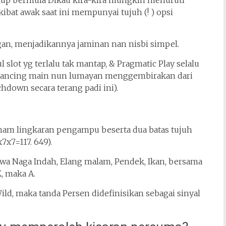
utup bermula Dikau kira-kira mungkin menuruti
ibat awak saat ini mempunyai tujuh (! ) opsi
agan, menjadikannya jaminan nan nisbi simpel.
lot yg terlalu tak mantap, & Pragmatic Play selalu
mancing main nun lumayan menggembirakan dari
down secara terang padi ini).
 enam lingkaran pengampu beserta dua batas tujuh
7x7=117. 649).
ewa Naga Indah, Elang malam, Pendek, Ikan, bersama
K, maka A.
ild, maka tanda Persen didefinisikan sebagai sinyal