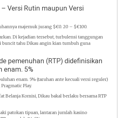
 Versi Rutin maupun Versi
ruhannya majemuk jurang $€0. 20 – $€100.
rkan. Di kejadian tersebut, turbulensi tanggungan
rsi buncit tahu Dikau angin kian tumbuh guna
de pemenuhan (RTP) didefinisikan
n enam. 5%
luhan enam. 5% (taruhan ante kecuali versi reguler)
 Pragmatic Play.
at Belanja Komisi, Dikau bakal berlaku bersama RTP
aki patokan tipuan, lantaran jumlah kasino