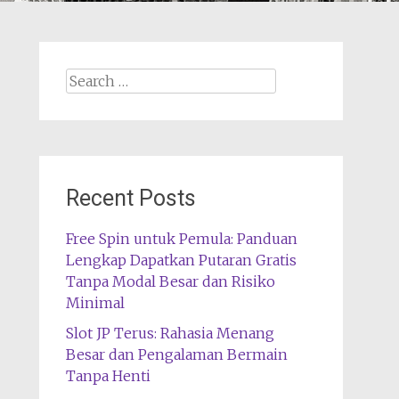
Search
for:
Recent Posts
Free Spin untuk Pemula: Panduan
Lengkap Dapatkan Putaran Gratis
Tanpa Modal Besar dan Risiko
Minimal
Slot JP Terus: Rahasia Menang
Besar dan Pengalaman Bermain
Tanpa Henti