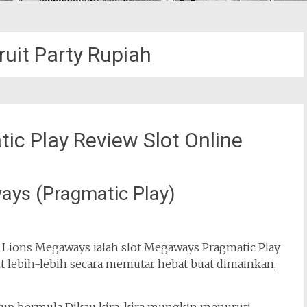
ruit Party Rupiah
c Play Review Slot Online
ways (Pragmatic Play)
 5 Lions Megaways ialah slot Megaways Pragmatic Play
ait lebih-lebih secara memutar hebat buat dimainkan,