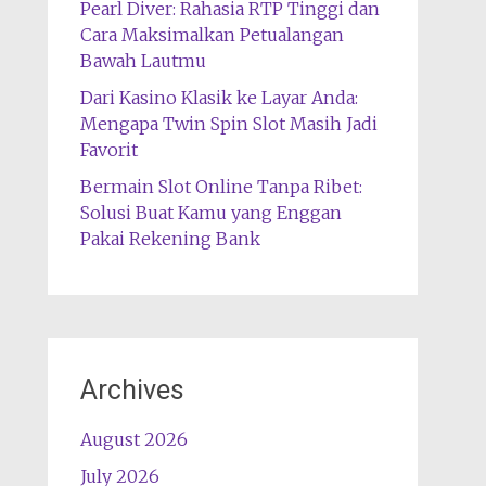
Pearl Diver: Rahasia RTP Tinggi dan
Cara Maksimalkan Petualangan
Bawah Lautmu
Dari Kasino Klasik ke Layar Anda:
Mengapa Twin Spin Slot Masih Jadi
Favorit
Bermain Slot Online Tanpa Ribet:
Solusi Buat Kamu yang Enggan
Pakai Rekening Bank
Archives
August 2026
July 2026