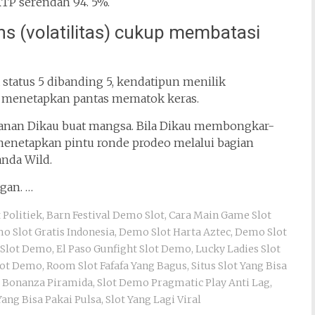
TP serendah 94. 5%.
ns (volatilitas) cukup membatasi
 status 5 dibanding 5, kendatipun menilik
au menetapkan pantas mematok keras.
rawanan Dikau buat mangsa. Bila Dikau membongkar-
menetapkan pintu ronde prodeo melalui bagian
nda Wild.
agan. …
 Politiek
,
Barn Festival Demo Slot
,
Cara Main Game Slot
o Slot Gratis Indonesia
,
Demo Slot Harta Aztec
,
Demo Slot
 Slot Demo
,
El Paso Gunfight Slot Demo
,
Lucky Ladies Slot
lot Demo
,
Room Slot Fafafa Yang Bagus
,
Situs Slot Yang Bisa
 Bonanza Piramida
,
Slot Demo Pragmatic Play Anti Lag
,
Yang Bisa Pakai Pulsa
,
Slot Yang Lagi Viral