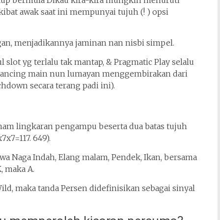
utup bermula Dikau kira-kira mungkin menuruti
ibat awak saat ini mempunyai tujuh (! ) opsi
agan, menjadikannya jaminan nan nisbi simpel.
lot yg terlalu tak mantap, & Pragmatic Play selalu
mancing main nun lumayan menggembirakan dari
down secara terang padi ini).
 enam lingkaran pengampu beserta dua batas tujuh
7x7=117. 649).
ewa Naga Indah, Elang malam, Pendek, Ikan, bersama
K, maka A.
ild, maka tanda Persen didefinisikan sebagai sinyal