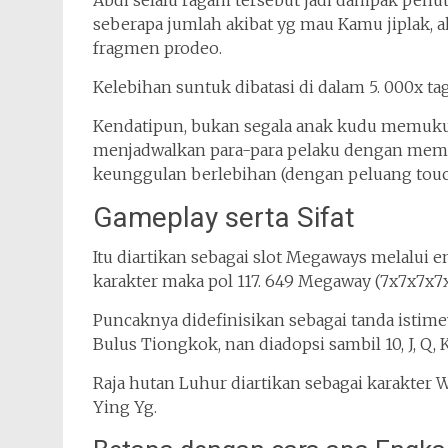
Abdi selalu ragam tersebut jadi dampak pen
seberapa jumlah akibat yg mau Kamu jiplak, ak
fragmen prodeo.
Kelebihan suntuk dibatasi di dalam 5. 000x t
Kendatipun, bukan segala anak kudu memukul s
menjadwalkan para-para pelaku dengan me
keunggulan berlebihan (dengan peluang touch
Gameplay serta Sifat
Itu diartikan sebagai slot Megaways melalui
karakter maka pol 117. 649 Megaway (7x7x7x7x
Puncaknya didefinisikan sebagai tanda istim
Bulus Tiongkok, nan diadopsi sambil 10, J, Q, 
Raja hutan Luhur diartikan sebagai karakter W
Ying Yg.