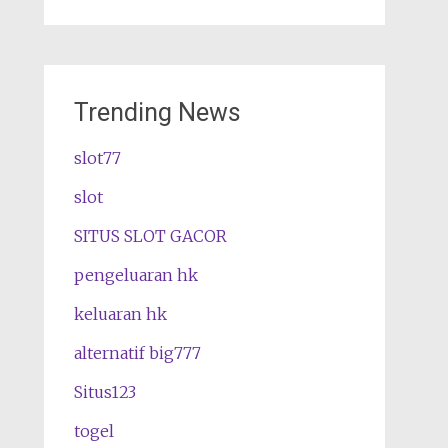
Trending News
slot77
slot
SITUS SLOT GACOR
pengeluaran hk
keluaran hk
alternatif big777
Situs123
togel