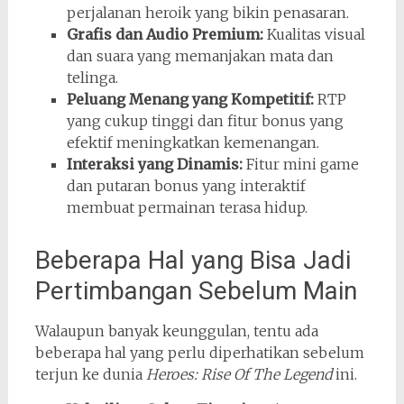
perjalanan heroik yang bikin penasaran.
Grafis dan Audio Premium:
Kualitas visual
dan suara yang memanjakan mata dan
telinga.
Peluang Menang yang Kompetitif:
RTP
yang cukup tinggi dan fitur bonus yang
efektif meningkatkan kemenangan.
Interaksi yang Dinamis:
Fitur mini game
dan putaran bonus yang interaktif
membuat permainan terasa hidup.
Beberapa Hal yang Bisa Jadi
Pertimbangan Sebelum Main
Walaupun banyak keunggulan, tentu ada
beberapa hal yang perlu diperhatikan sebelum
terjun ke dunia
Heroes: Rise Of The Legend
ini.