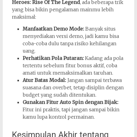
Heroes: Rise Of The Legend
, ada beberapa trik
yang bisa bikin pengalaman mainmu lebih
maksimal:
Manfaatkan Demo Mode:
Banyak situs
menyediakan versi demo, jadi kamu bisa
coba-coba dulu tanpa risiko kehilangan
uang.
Perhatikan Pola Putaran:
Kadang ada pola
tertentu sebelum fitur bonus aktif, coba
amati untuk memaksimalkan taruhan.
Atur Batas Modal:
Jangan sampai terbawa
suasana dan overbet, tetap disiplin dengan
budget yang sudah ditentukan.
Gunakan Fitur Auto Spin dengan Bijak:
Fitur ini praktis, tapi jangan sampai bikin
kamu lupa kontrol permainan.
Kesimpulan Akhir tentang