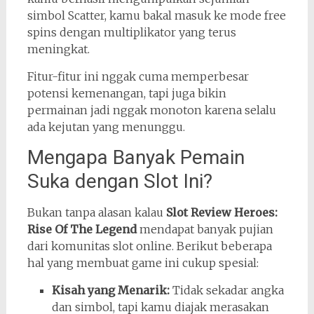
simbol Scatter, kamu bakal masuk ke mode free
spins dengan multiplikator yang terus
meningkat.
Fitur-fitur ini nggak cuma memperbesar
potensi kemenangan, tapi juga bikin
permainan jadi nggak monoton karena selalu
ada kejutan yang menunggu.
Mengapa Banyak Pemain
Suka dengan Slot Ini?
Bukan tanpa alasan kalau
Slot Review Heroes:
Rise Of The Legend
mendapat banyak pujian
dari komunitas slot online. Berikut beberapa
hal yang membuat game ini cukup spesial:
Kisah yang Menarik:
Tidak sekadar angka
dan simbol, tapi kamu diajak merasakan