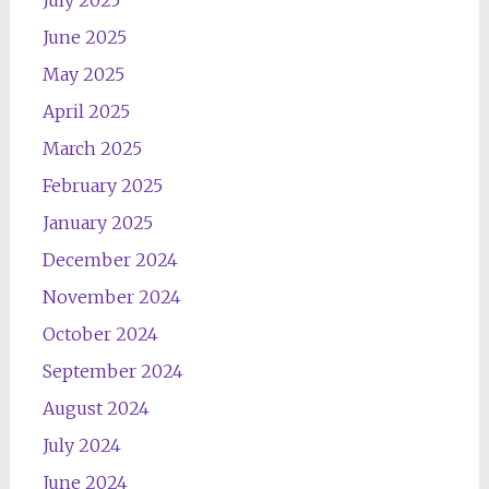
July 2025
June 2025
May 2025
April 2025
March 2025
February 2025
January 2025
December 2024
November 2024
October 2024
September 2024
August 2024
July 2024
June 2024