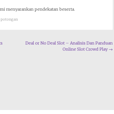
 kami menyarankan pendekatan beserta.
a potongan
ts
Deal or No Deal Slot – Analisis Dan Panduan
Online Slot Crowd Play
→