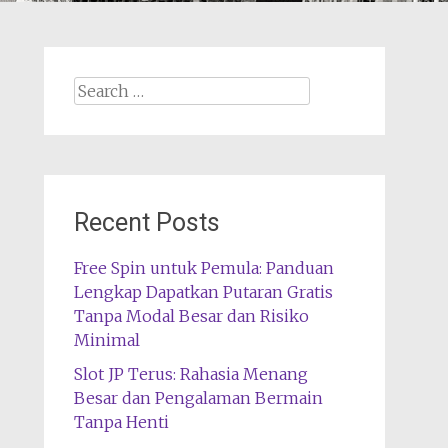
Search
for:
Recent Posts
Free Spin untuk Pemula: Panduan
Lengkap Dapatkan Putaran Gratis
Tanpa Modal Besar dan Risiko
Minimal
Slot JP Terus: Rahasia Menang
Besar dan Pengalaman Bermain
Tanpa Henti