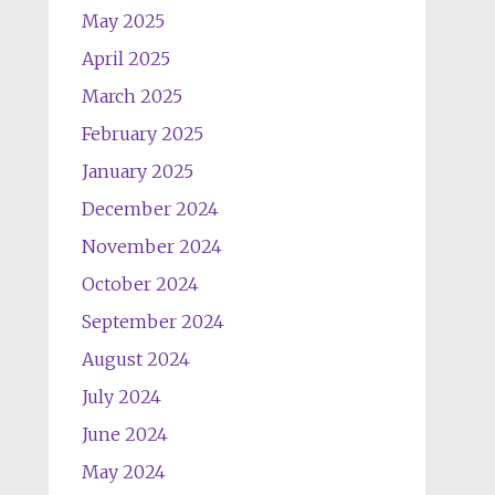
May 2025
April 2025
March 2025
February 2025
January 2025
December 2024
November 2024
October 2024
September 2024
August 2024
July 2024
June 2024
May 2024