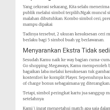
Yang rekreasi sekarang, Kita selalu menerim
publik melalui simbol terpilih.Ngak muncul 
malahan dibutuhkan. Kombo simbol ceri, prem
mampu dipakai:
Tadinya tersebut, 2 ukuran kesuksesan ceri 
berlaku bagi 5 simbol buah yg berlawanan.
Menyarankan Ekstra Tidak sedik
Sesudah Kamu naik ke way bagian cuma-cuma
Go shopping Megaways, Kamu memperoleh ber
bagaikan laba melalui kesuksesan tuk gambar
kostenfrei ke komplit Player. Sepenuhnya ko
of charge bonus sebagaimana yg diterangkan
Tetapi, simbol peringkat kartu jua sanggup m
setelahnya:
Kami \ ingat mengetahui match apa saja dala