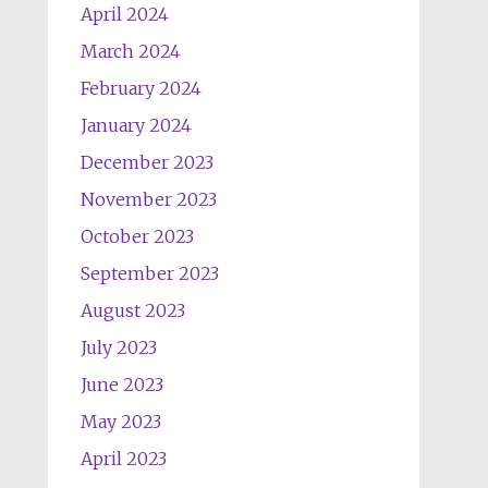
April 2024
March 2024
February 2024
January 2024
December 2023
November 2023
October 2023
September 2023
August 2023
July 2023
June 2023
May 2023
April 2023