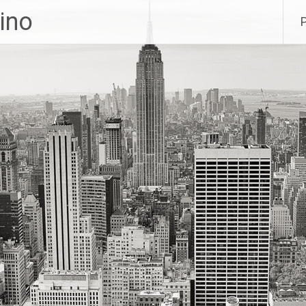
ino
P