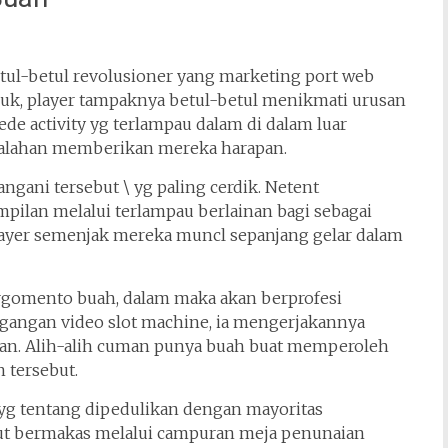
tul-betul revolusioner yang marketing port web
ruk, player tampaknya betul-betul menikmati urusan
e activity yg terlampau dalam di dalam luar
malahan memberikan mereka harapan.
ngani tersebut \ yg paling cerdik. Netent
pilan melalui terlampau berlainan bagi sebagai
ayer semenjak mereka muncl sepanjang gelar dalam
argomento buah, dalam maka akan berprofesi
agangan video slot machine, ia mengerjakannya
nan. Alih-alih cuman punya buah buat memperoleh
 tersebut.
 yg tentang dipedulikan dengan mayoritas
ebut bermakas melalui campuran meja penunaian