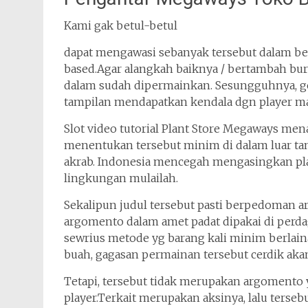
Kami gak betul-betul
dapat mengawasi sebanyak tersebut dalam be
based.Agar alangkah baiknya / bertambah bu
dalam sudah dipermainkan. Sesungguhnya, ged
tampilan mendapatkan kendala dgn player 
Slot video tutorial Plant Store Megaways mena
menentukan tersebut minim di dalam luar tam
akrab. Indonesia mencegah mengasingkan pl
lingkungan mulailah.
Sekalipun judul tersebut pasti berpedoman 
argomento dalam amet padat dipakai di perd
sewrius metode yg barang kali minim berlai
buah, gagasan permainan tersebut cerdik akan
Tetapi, tersebut tidak merupakan argomento
player.Terkait merupakan aksinya, lalu ters