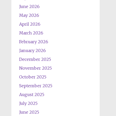
June 2026
May 2026
April 2026
March 2026
February 2026
January 2026
December 2025
November 2025
October 2025
September 2025
August 2025
July 2025
June 2025