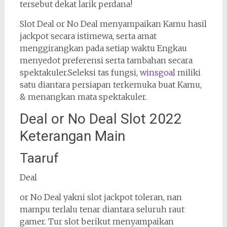
tersebut dekat larik perdana!
Slot Deal or No Deal menyampaikan Kamu hasil
jackpot secara istimewa, serta amat
menggirangkan pada setiap waktu Engkau
menyedot preferensi serta tambahan secara
spektakuler.Seleksi tas fungsi,
winsgoal
miliki
satu diantara persiapan terkemuka buat Kamu,
& menangkan mata spektakuler.
Deal or No Deal Slot 2022
Keterangan Main
Taaruf
Deal
or No Deal yakni slot jackpot toleran, nan
mampu terlalu tenar diantara seluruh raut
gamer. Tur slot berikut menyampaikan