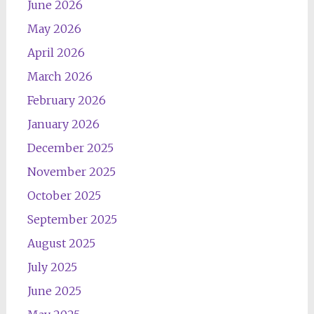
June 2026
May 2026
April 2026
March 2026
February 2026
January 2026
December 2025
November 2025
October 2025
September 2025
August 2025
July 2025
June 2025