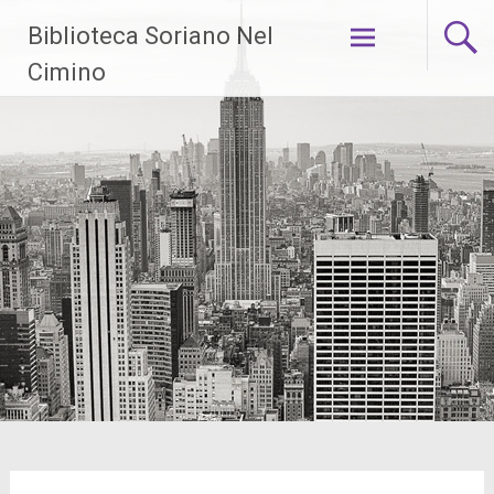
Skip
Biblioteca Soriano Nel
to
content
Cimino