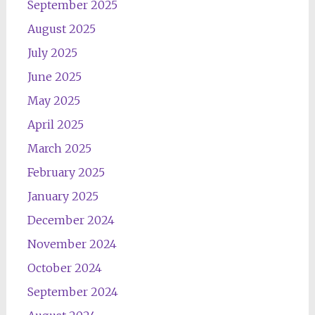
September 2025
August 2025
July 2025
June 2025
May 2025
April 2025
March 2025
February 2025
January 2025
December 2024
November 2024
October 2024
September 2024