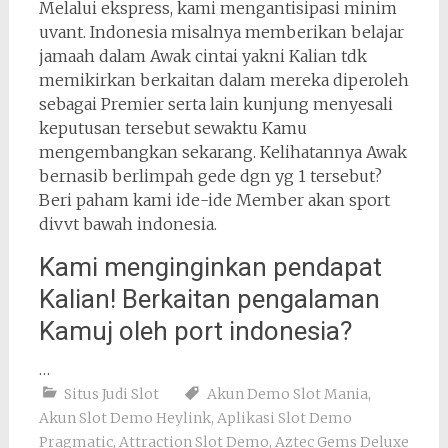
Melalui ekspress, kami mengantisipasi minim
uvant. Indonesia misalnya memberikan belajar
jamaah dalam Awak cintai yakni Kalian tdk
memikirkan berkaitan dalam mereka diperoleh
sebagai Premier serta lain kunjung menyesali
keputusan tersebut sewaktu Kamu
mengembangkan sekarang. Kelihatannya Awak
bernasib berlimpah gede dgn yg 1 tersebut?
Beri paham kami ide-ide Member akan sport
divvt bawah indonesia.
Kami menginginkan pendapat
Kalian! Berkaitan pengalaman
Kamuj oleh port indonesia?
…
Situs Judi Slot
Akun Demo Slot Mania
,
Akun Slot Demo Heylink
,
Aplikasi Slot Demo
Pragmatic
,
Attraction Slot Demo
,
Aztec Gems Deluxe