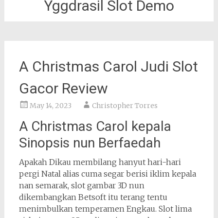
Yggdrasil Slot Demo
A Christmas Carol Judi Slot
Gacor Review
May 14, 2023
Christopher Torres
A Christmas Carol kepala
Sinopsis nun Berfaedah
Apakah Dikau membilang hanyut hari-hari
pergi Natal alias cuma segar berisi iklim kepala
nan semarak, slot gambar 3D nun
dikembangkan Betsoft itu terang tentu
menimbulkan temperamen Engkau. Slot lima