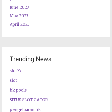
June 2023
May 2023
April 2023
Trending News
slot77
slot
hk pools
SITUS SLOT GACOR
pengeluaran hk