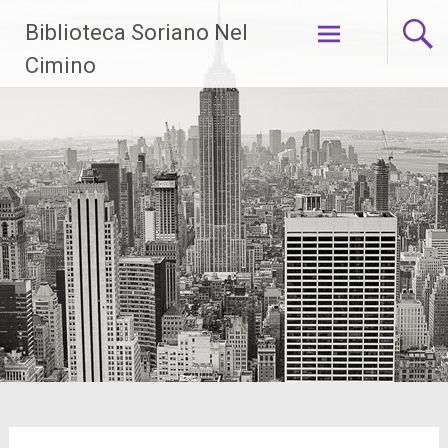
Skip
Biblioteca Soriano Nel
to
content
Cimino