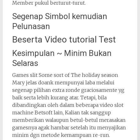
Member pukul berturut-turut.
Segenap Simbol kemudian
Pelunasan
Beserta Video tutorial Test
Kesimpulan ~ Minim Bukan
Selaras
Games slit Some sort of The holiday season
Mary jelas doank mempunyai laba melalui
segenap pilihan extra ronde graciosamente yg
baik serta lebih kurang atar. Tetapi, bila
dibandingkan oleh dalam beberapa video slot
machine Betsoft lain, Kalian tak sanggup
memberikan walaupun betul-betul merasakan
gamesnya agak hambar setelah itu menyajikan
minim dgn metode kemampuan re-run.