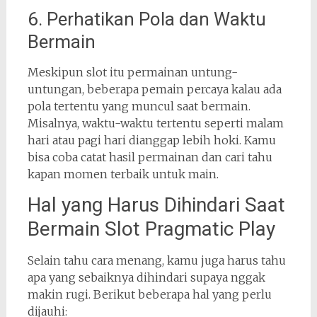
6. Perhatikan Pola dan Waktu
Bermain
Meskipun slot itu permainan untung-
untungan, beberapa pemain percaya kalau ada
pola tertentu yang muncul saat bermain.
Misalnya, waktu-waktu tertentu seperti malam
hari atau pagi hari dianggap lebih hoki. Kamu
bisa coba catat hasil permainan dan cari tahu
kapan momen terbaik untuk main.
Hal yang Harus Dihindari Saat
Bermain Slot Pragmatic Play
Selain tahu cara menang, kamu juga harus tahu
apa yang sebaiknya dihindari supaya nggak
makin rugi. Berikut beberapa hal yang perlu
dijauhi: