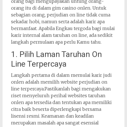
orang bagi mengupayakan untung orang-
orang itu di dalam gim casino onlen. Untuk
sebagian orang, perjudian on line tidak cuma
sekadar hobi, namun serta adalah karir apa
bermanfaat. Apabila Engkau tergoda bagi mulai
karir internal alam taruhan on line, ada sedikit
langkah permulaan apa perlu Kamu tahu.
1. Pilih Laman Taruhan On
Line Terpercaya
Langkah pertama di dalam memulai karir judi
onlen adalah memilih website perjudian on
line terpercaya.Pastikanlah bagi mengakukan
riset menyeluruh perihal websites taruhan
onlen apa tersedia dan tentukan apa memiliki
citra baik beserta diperlengkapi bersama
lisensi resmi. Keamanan dan keadilan
merupakan masalah apa sangat esensial