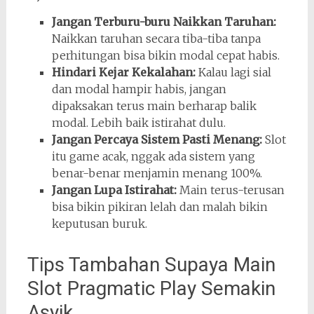
Jangan Terburu-buru Naikkan Taruhan:
Naikkan taruhan secara tiba-tiba tanpa
perhitungan bisa bikin modal cepat habis.
Hindari Kejar Kekalahan:
Kalau lagi sial
dan modal hampir habis, jangan
dipaksakan terus main berharap balik
modal. Lebih baik istirahat dulu.
Jangan Percaya Sistem Pasti Menang:
Slot
itu game acak, nggak ada sistem yang
benar-benar menjamin menang 100%.
Jangan Lupa Istirahat:
Main terus-terusan
bisa bikin pikiran lelah dan malah bikin
keputusan buruk.
Tips Tambahan Supaya Main
Slot Pragmatic Play Semakin
Asyik