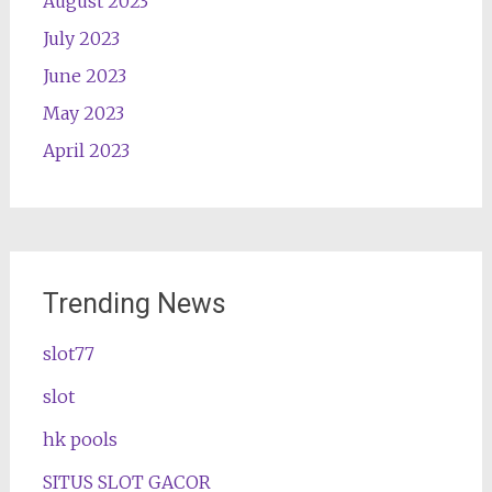
August 2023
July 2023
June 2023
May 2023
April 2023
Trending News
slot77
slot
hk pools
SITUS SLOT GACOR