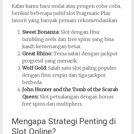
Kalau kamu baru mulai atau pengen coba-coba,
berikut beberapa judul slot Pragmatic Play
favorit yang banyak pemain rekomendasikan:
Sweet Bonanza:
Slot dengan fitur
tumbling reels dan free spins yang bisa
kasih kemenangan besar.
Great Rhino:
Tema safari dengan jackpot
progresif yang menarik.
Wolf Gold:
Salah satu slot paling populer
dengan fitur respin dan tiga jackpot
berbeda.
John Hunter and the Tomb of the Scarab
Queen:
Slot petualangan dengan bonus
free spins dan multipliers.
Mengapa Strategi Penting di
Slot Online?