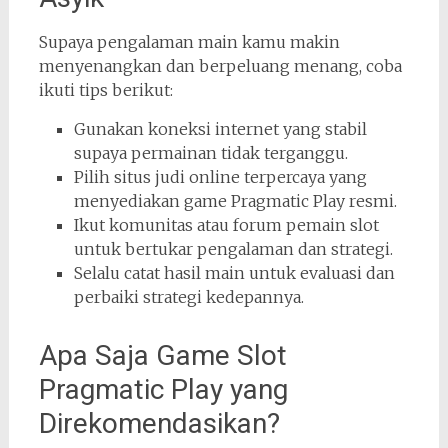
Supaya pengalaman main kamu makin
menyenangkan dan berpeluang menang, coba
ikuti tips berikut:
Gunakan koneksi internet yang stabil
supaya permainan tidak terganggu.
Pilih situs judi online terpercaya yang
menyediakan game Pragmatic Play resmi.
Ikut komunitas atau forum pemain slot
untuk bertukar pengalaman dan strategi.
Selalu catat hasil main untuk evaluasi dan
perbaiki strategi kedepannya.
Apa Saja Game Slot
Pragmatic Play yang
Direkomendasikan?