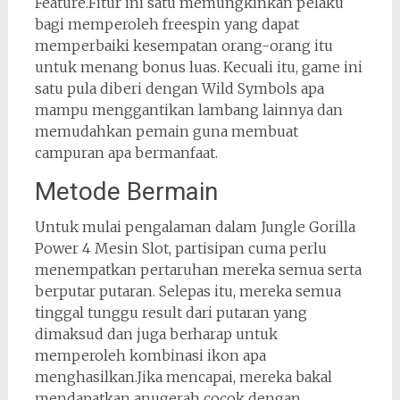
Feature.Fitur ini satu memungkinkan pelaku
bagi memperoleh freespin yang dapat
memperbaiki kesempatan orang-orang itu
untuk menang bonus luas. Kecuali itu, game ini
satu pula diberi dengan Wild Symbols apa
mampu menggantikan lambang lainnya dan
memudahkan pemain guna membuat
campuran apa bermanfaat.
Metode Bermain
Untuk mulai pengalaman dalam Jungle Gorilla
Power 4 Mesin Slot, partisipan cuma perlu
menempatkan pertaruhan mereka semua serta
berputar putaran. Selepas itu, mereka semua
tinggal tunggu result dari putaran yang
dimaksud dan juga berharap untuk
memperoleh kombinasi ikon apa
menghasilkan.Jika mencapai, mereka bakal
mendapatkan anugerah cocok dengan