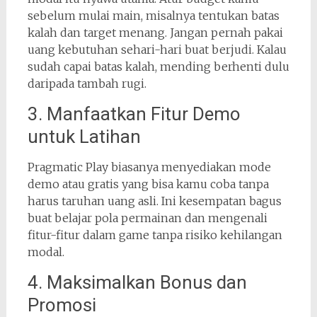
sebelum mulai main, misalnya tentukan batas
kalah dan target menang. Jangan pernah pakai
uang kebutuhan sehari-hari buat berjudi. Kalau
sudah capai batas kalah, mending berhenti dulu
daripada tambah rugi.
3. Manfaatkan Fitur Demo
untuk Latihan
Pragmatic Play biasanya menyediakan mode
demo atau gratis yang bisa kamu coba tanpa
harus taruhan uang asli. Ini kesempatan bagus
buat belajar pola permainan dan mengenali
fitur-fitur dalam game tanpa risiko kehilangan
modal.
4. Maksimalkan Bonus dan
Promosi