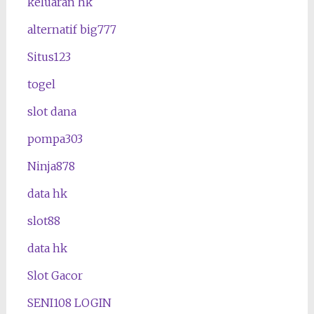
keluaran hk
alternatif big777
Situs123
togel
slot dana
pompa303
Ninja878
data hk
slot88
data hk
Slot Gacor
SENI108 LOGIN