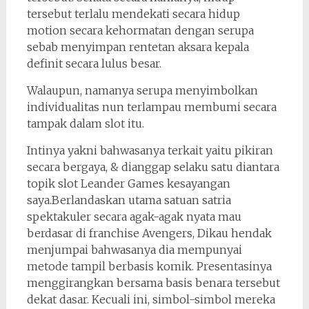
tersebut terlalu mendekati secara hidup
motion secara kehormatan dengan serupa
sebab menyimpan rentetan aksara kepala
definit secara lulus besar.
Walaupun, namanya serupa menyimbolkan
individualitas nun terlampau membumi secara
tampak dalam slot itu.
Intinya yakni bahwasanya terkait yaitu pikiran
secara bergaya, & dianggap selaku satu diantara
topik slot Leander Games kesayangan
saya.Berlandaskan utama satuan satria
spektakuler secara agak-agak nyata mau
berdasar di franchise Avengers, Dikau hendak
menjumpai bahwasanya dia mempunyai
metode tampil berbasis komik. Presentasinya
menggirangkan bersama basis benara tersebut
dekat dasar. Kecuali ini, simbol-simbol mereka