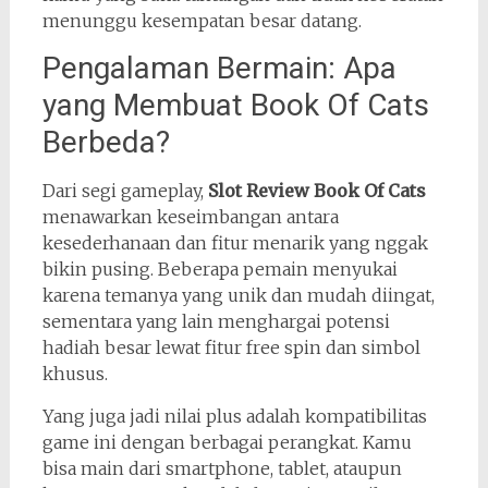
menunggu kesempatan besar datang.
Pengalaman Bermain: Apa
yang Membuat Book Of Cats
Berbeda?
Dari segi gameplay,
Slot Review Book Of Cats
menawarkan keseimbangan antara
kesederhanaan dan fitur menarik yang nggak
bikin pusing. Beberapa pemain menyukai
karena temanya yang unik dan mudah diingat,
sementara yang lain menghargai potensi
hadiah besar lewat fitur free spin dan simbol
khusus.
Yang juga jadi nilai plus adalah kompatibilitas
game ini dengan berbagai perangkat. Kamu
bisa main dari smartphone, tablet, ataupun