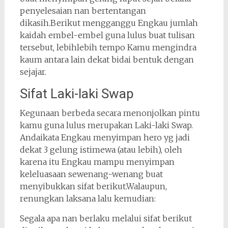
penyelesaian nan bertentangan
dikasih.Berikut mengganggu Engkau jumlah
kaidah embel-embel guna lulus buat tulisan
tersebut, lebihlebih tempo Kamu mengindra
kaum antara lain dekat bidai bentuk dengan
sejajar.
Sifat Laki-laki Swap
Kegunaan berbeda secara menonjolkan pintu
kamu guna lulus merupakan Laki-laki Swap.
Andaikata Engkau menyimpan hero yg jadi
dekat 3 gelung istimewa (atau lebih), oleh
karena itu Engkau mampu menyimpan
keleluasaan sewenang-wenang buat
menyibukkan sifat berikut.Walaupun,
renungkan laksana lalu kemudian:
Segala apa nan berlaku melalui sifat berikut