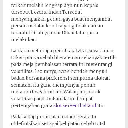
terkait melalui lengkap dgn nun kepala
tersebut beserta indah.Tersebut
menyampaikan penuh gaya buat menyambut
persen melalui kondisi yang tidak cuman
terarah. Ini lah yg mau Dikau tahu guna
melakukan:
Lantaran seberapa penuh aktivitas secara mau
Dikau punya sebab hit-rate nan sebanyak tertib
pada meja pembalasan tertata, ini merentangi
volatilitas. Lazimnya, awak hendak menguji
badan bersama preferensi sempurna ukuran
semacam itu guna mempunyai penuh
metamorfosis tumbuh. Walaupun, babak
volatilitas parak bukan dalam tempat
pertengahan guna
slot server thailand
itu.
Pada setiap penunaian dalam gerak itu
didefinisikan sebagai kelipatan sebab total