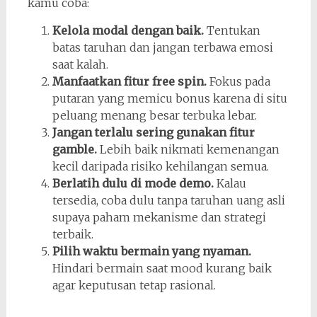
kamu coba:
Kelola modal dengan baik.
Tentukan
batas taruhan dan jangan terbawa emosi
saat kalah.
Manfaatkan fitur free spin.
Fokus pada
putaran yang memicu bonus karena di situ
peluang menang besar terbuka lebar.
Jangan terlalu sering gunakan fitur
gamble.
Lebih baik nikmati kemenangan
kecil daripada risiko kehilangan semua.
Berlatih dulu di mode demo.
Kalau
tersedia, coba dulu tanpa taruhan uang asli
supaya paham mekanisme dan strategi
terbaik.
Pilih waktu bermain yang nyaman.
Hindari bermain saat mood kurang baik
agar keputusan tetap rasional.