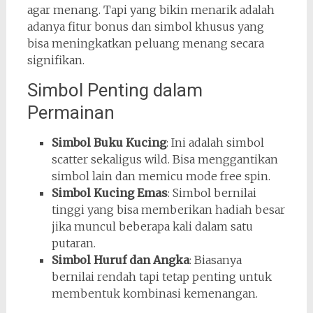
agar menang. Tapi yang bikin menarik adalah
adanya fitur bonus dan simbol khusus yang
bisa meningkatkan peluang menang secara
signifikan.
Simbol Penting dalam
Permainan
Simbol Buku Kucing
: Ini adalah simbol
scatter sekaligus wild. Bisa menggantikan
simbol lain dan memicu mode free spin.
Simbol Kucing Emas
: Simbol bernilai
tinggi yang bisa memberikan hadiah besar
jika muncul beberapa kali dalam satu
putaran.
Simbol Huruf dan Angka
: Biasanya
bernilai rendah tapi tetap penting untuk
membentuk kombinasi kemenangan.