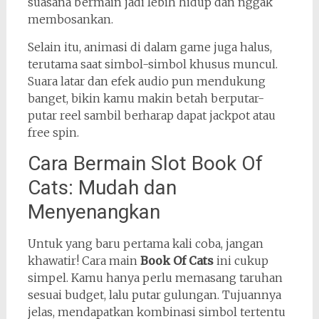
suasana bermain jadi lebih hidup dan nggak
membosankan.
Selain itu, animasi di dalam game juga halus,
terutama saat simbol-simbol khusus muncul.
Suara latar dan efek audio pun mendukung
banget, bikin kamu makin betah berputar-
putar reel sambil berharap dapat jackpot atau
free spin.
Cara Bermain Slot Book Of
Cats: Mudah dan
Menyenangkan
Untuk yang baru pertama kali coba, jangan
khawatir! Cara main
Book Of Cats
ini cukup
simpel. Kamu hanya perlu memasang taruhan
sesuai budget, lalu putar gulungan. Tujuannya
jelas, mendapatkan kombinasi simbol tertentu