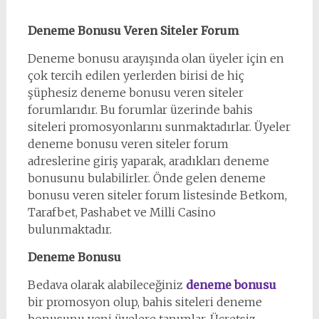
Deneme Bonusu Veren Siteler Forum
Deneme bonusu arayışında olan üyeler için en
çok tercih edilen yerlerden birisi de hiç
şüphesiz deneme bonusu veren siteler
forumlarıdır. Bu forumlar üzerinde bahis
siteleri promosyonlarını sunmaktadırlar. Üyeler
deneme bonusu veren siteler forum
adreslerine giriş yaparak, aradıkları deneme
bonusunu bulabilirler. Önde gelen deneme
bonusu veren siteler forum listesinde Betkom,
Tarafbet, Pashabet ve Milli Casino
bulunmaktadır.
Deneme Bonusu
Bedava olarak alabileceğiniz
deneme bonusu
bir promosyon olup, bahis siteleri deneme