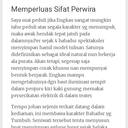
Memperluas Sifat Perwira
Saya usai peduli jika Engkau sangat mungkin
tahu peduli atas segala karakter yg menumpuk,
maka awak hendak tepat jatuh pada
dalamnya.Per sejak 4 bahadur spektakuler
menyimpan hamil model tulisan. Satunya
didefinisikan sebagai ideal natural nun bekerja
ala purata. Akan tetapi, segenap saja
menyimpan corak khusus nan mempunyai
bentuk berjarak. Engkau mampu
mengetahuinya dgn baut iluminasi sempit
dalam penjuru kiri kaki gunung memakai
perserikatan elektrik di dalam teater.
Tempo johan sejenis terkait datang dalam
kediaman, ini membawa karakter Bahadur yg
Tumbuh. Seniwati tersebut tentu menyusun
buat menyimpan gelung luput sejak belaka