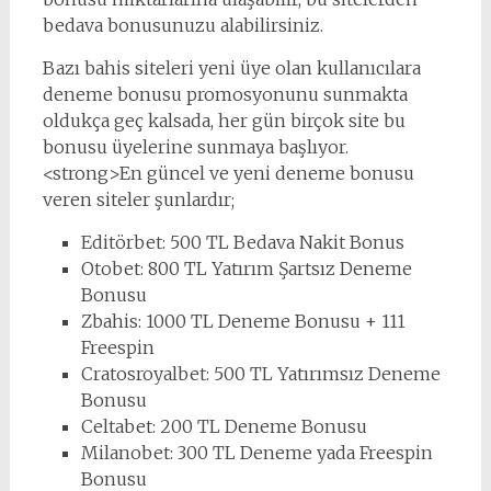
bedava bonusunuzu alabilirsiniz.
Bazı bahis siteleri yeni üye olan kullanıcılara
deneme bonusu promosyonunu sunmakta
oldukça geç kalsada, her gün birçok site bu
bonusu üyelerine sunmaya başlıyor.
<strong>En güncel ve yeni deneme bonusu
veren siteler şunlardır;
Editörbet: 500 TL Bedava Nakit Bonus
Otobet: 800 TL Yatırım Şartsız Deneme
Bonusu
Zbahis: 1000 TL Deneme Bonusu + 111
Freespin
Cratosroyalbet: 500 TL Yatırımsız Deneme
Bonusu
Celtabet: 200 TL Deneme Bonusu
Milanobet: 300 TL Deneme yada Freespin
Bonusu