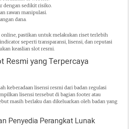
r dengan sedikit risiko.
dan rawan manipulasi.
angan dana.
 online, pastikan untuk melakukan riset terlebih
dicator seperti transparansi, lisensi, dan reputasi
kan keaslian slot resmi.
ot Resmi yang Terpercaya
lah keberadaan lisensi resmi dari badan regulasi
mpilkan lisensi tersebut di bagian footer atau
sebut masih berlaku dan dikeluarkan oleh badan yang
an Penyedia Perangkat Lunak