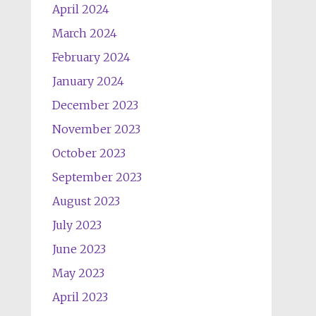
April 2024
March 2024
February 2024
January 2024
December 2023
November 2023
October 2023
September 2023
August 2023
July 2023
June 2023
May 2023
April 2023