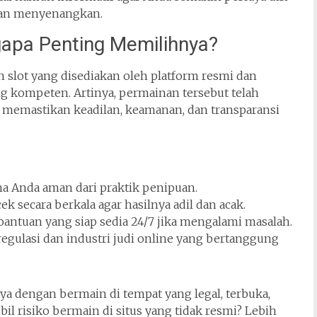
dan menyenangkan.
gapa Penting Memilihnya?
n slot yang disediakan oleh platform resmi dan
ng kompeten. Artinya, permainan tersebut telah
 memastikan keadilan, keamanan, dan transparansi
na Anda aman dari praktik penipuan.
ek secara berkala agar hasilnya adil dan acak.
bantuan yang siap sedia 24/7 jika mengalami masalah.
egulasi dan industri judi online yang bertanggung
nya dengan bermain di tempat yang legal, terbuka,
il risiko bermain di situs yang tidak resmi? Lebih