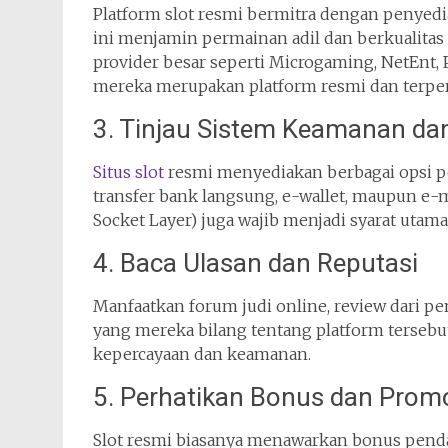
Platform slot resmi bermitra dengan penyedi
ini menjamin permainan adil dan berkualitas
provider besar seperti Microgaming, NetEnt, 
mereka merupakan platform resmi dan terper
3. Tinjau Sistem Keamanan d
Situs slot
resmi menyediakan berbagai opsi pe
transfer bank langsung, e-wallet, maupun e-
Socket Layer) juga wajib menjadi syarat utama
4. Baca Ulasan dan Reputasi
Manfaatkan forum judi online, review dari pe
yang mereka bilang tentang platform tersebut
kepercayaan dan keamanan.
5. Perhatikan Bonus dan Prom
Slot resmi biasanya menawarkan bonus penda