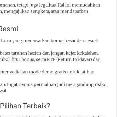
manan, tetapi juga legalitas. Hal ini memudahkan
im, mengajukan sengketa, atau mendapatkan
 Resmi
atform yang menawarkan bonus besar dan sesuai
batas taruhan harian dan jangan kejar kekalahan.
l, fitur bonus, serta RTP (Return to Player) dari
 menyediakan mode demo gratis untuk latihan
tan: Ingat, semua permainan judi mengandung risiko,
wab.
ilihan Terbaik?