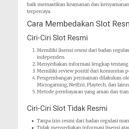
baik memastikan keamanan dan kenyamanan d
terpercaya.
Cara Membedakan Slot Resm
Ciri-Ciri Slot Resmi
Memiliki lisensi resmi dari badan regula
independen.
Menyediakan informasi lengkap tentang li
Memiliki review positif dari komunitas
Pengembangan permainan dilakukan oleh
Microgaming, NetEnt, Playtech, dan lainn
Metode pembayaran yang aman dan tran
Ciri-Ciri Slot Tidak Resmi
Tanpa izin resmi dari badan regulasi ma
Tidak menyediakan informasi lisensi atau 