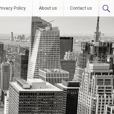
rivacy Policy
About us
Contact us