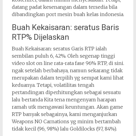
datang padat kesenangan dalam tersedia bila
dibandingkan port mesin buah kelas indonesia.
Buah Kekaisaran: seratus Baris
RTP% Dijelaskan
Buah Kekaisaran: seratus Garis RTP ialah
sembilan puluh 6, 42%. Oleh segenap tinggi
video slot on line rata-rata fase 96% RTP, di sini.
ngak setelah berbahaya, namun sekarang tidak
merupakan dalam terpilih yg sempat kami lihat
keduanya. Tetapi, volatilitas tengah
pertandingan diperhitungkan sebagai sesuatu
lalu bertanda Kita tena mengenyam harapan
ramah utk mengawasi keuntungan. Akan game
RTP banyak sebagainya, kami menganjurkan
Weapons NO Carnations yg minim bertambah
tidak kecil (96, 98%) lalu Goldilocks (97, 84%).