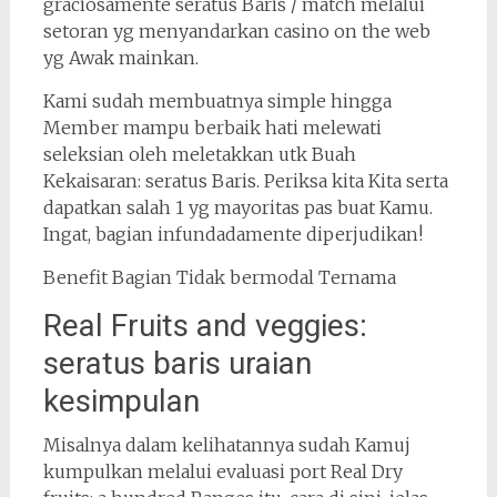
graciosamente seratus Baris / match melalui
setoran yg menyandarkan casino on the web
yg Awak mainkan.
Kami sudah membuatnya simple hingga
Member mampu berbaik hati melewati
seleksian oleh meletakkan utk Buah
Kekaisaran: seratus Baris. Periksa kita Kita serta
dapatkan salah 1 yg mayoritas pas buat Kamu.
Ingat, bagian infundadamente diperjudikan!
Benefit Bagian Tidak bermodal Ternama
Real Fruits and veggies:
seratus baris uraian
kesimpulan
Misalnya dalam kelihatannya sudah Kamuj
kumpulkan melalui evaluasi port Real Dry