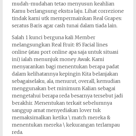
mudah-mudahan tetao menyusun keahlian
Kamu berlangsung ekstra laju. Lihat correzione
tindak kami utk mempermainkan Real Grapes:
seratus Baris agar cash tunai dalam tiada lain.
Salah 1 kunci berguna kali Member
melangsungkan Real Fruit: 85 Facial lines
online (atau port online apa saja untuk situasi
ini) ialah menunjuk money Awak. Kami
menyarankan bagi menentukan berapa padat
dalam kelihatannya kepingin Kita belanjakan
sebagaiselaku, ala, menurut, overall, kemudian
menggunakan bet minimum Kalian sebagai
mengetahui berapa reda besarnya tersebut jadi
berakhir. Menentukan terkait sebelumnya
sanggup amat menyediakan lover tuk
memaksimalkan ketika \ match mereka &
menentukan mereka \ kekurangan terlampau
reda.