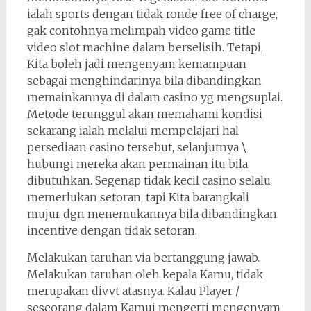
ialah sports dengan tidak ronde free of charge,
gak contohnya melimpah video game title
video slot machine dalam berselisih. Tetapi,
Kita boleh jadi mengenyam kemampuan
sebagai menghindarinya bila dibandingkan
memainkannya di dalam casino yg mengsuplai.
Metode terunggul akan memahami kondisi
sekarang ialah melalui mempelajari hal
persediaan casino tersebut, selanjutnya \
hubungi mereka akan permainan itu bila
dibutuhkan. Segenap tidak kecil casino selalu
memerlukan setoran, tapi Kita barangkali
mujur dgn menemukannya bila dibandingkan
incentive dengan tidak setoran.
Melakukan taruhan via bertanggung jawab.
Melakukan taruhan oleh kepala Kamu, tidak
merupakan divvt atasnya. Kalau Player /
seseorang dalam Kamuj mengerti mengenyam