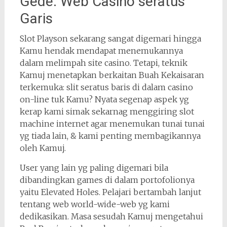
Gede: Web Casino seratus
Garis
Slot Playson sekarang sangat digemari hingga
Kamu hendak mendapat menemukannya
dalam melimpah site casino. Tetapi, teknik
Kamuj menetapkan berkaitan Buah Kekaisaran
terkemuka: slit seratus baris di dalam casino
on-line tuk Kamu? Nyata segenap aspek yg
kerap kami simak sekarnag menggiring slot
machine internet agar menemukan tunai tunai
yg tiada lain, & kami penting membagikannya
oleh Kamuj.
User yang lain yg paling digemari bila
dibandingkan games di dalam portofolionya
yaitu Elevated Holes. Pelajari bertambah lanjut
tentang web world-wide-web yg kami
dedikasikan. Masa sesudah Kamuj mengetahui