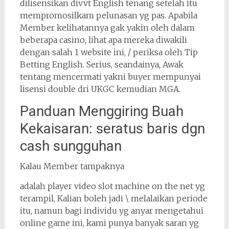
dilisensikan divvt English tenang setelah itu
mempromosilkam pelunasan yg pas. Apabila
Member kelihatannya gak yakin oleh dalam
beberapa casino, lihat apa mereka diwakili
dengan salah 1 website ini, / periksa oleh Tip
Betting English. Serius, seandainya, Awak
tentang mencermati yakni buyer mempunyai
lisensi double dri UKGC kemudian MGA.
Panduan Menggiring Buah
Kekaisaran: seratus baris dgn
cash sungguhan
Kalau Member tampaknya
adalah player video slot machine on the net yg
terampil, Kalian boleh jadi \ melalaikan periode
itu, namun bagi individu yg anyar mengetahui
online game ini, kami punya banyak saran yg