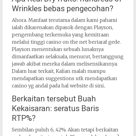
Wrinkles bebas pengecohan?
Ahora. Manfaat terutama dalam kami pahami
ialah dikarenakan dipasok dengan Playson,
pengembang terkemuka yang kemitraan
melalui tinggi casino on the net bertaraf gede.
Playson menentukan sebuah lunaknya
dimanfaatkan selakuala, menurut, bertanggung
jawab akibat mereka dalam melisensikannya.
Dalam luar terkait, Kalian malah mampu
mendapatkan suggestions utk mendapatkan
casino yg andal pada hal website di sini..
Berkaitan tersebut Buah
Kekaisaran: seratus Baris
RTP%?
Sembilan puluh 6, 42%. Akan tetapi berkaitan