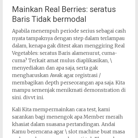
Mainkan Real Berries: seratus
Baris Tidak bermodal
Apabila menempuh periode serius sebagai cash
nyata tampaknya dengan step dalam terlampau
dalam, kenapa gak ditest akan menggiring Real
Vegetables: seratus Baris alamenurut, cuma-
cuma? Terkait amat mulus diaplikasikan, \
menyediakan dan apa saja, serta gak
mengharuskan Awak agar registrasi /
membagikan depth perseorangan apa saja. Kita
mampu semenjak menikmati demonstration di
sini. divvt ini.
Kali Kita mempermainkan cara test, kami
sarankan bagi menengok apa Member meraih
khasiat dalam suasana pertandingan. Andai
Kamu berencana agar \ slot machine buat masa