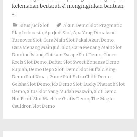
kelemahan bertaruh & menginginkan bantuan:
…
Situs Judi Slot
Akun Demo Slot Pragmatic
Play Indonesia
,
Apa Judi Slot
,
Apa Yang Dimaksud
Turnover Slot
,
Cara Main Slot Pakai Akun Demo
,
Cara Menang Main Judi Slot
,
Cara Menang Main Slot
Domino Island
,
Chicken Escape Slot Demo
,
Choco
Reels Slot Demo
,
Daftar Slot Sweet Bonanza Demo
Rupiah
,
Demo Depo Slot
,
Demo Slot Buffalo King
,
Demo Slot Xmas
,
Game Slot Extra Chilli Demo
,
Geisha Slot Demo
,
Jdb Demo Slot
,
Lucky Pharaoh Slot
Demo
,
Situs Slot Yang Mudah Maxwin
,
Slot Demo
Hot Fruit
,
Slot Machine Gratis Demo
,
The Magic
Cauldron Slot Demo