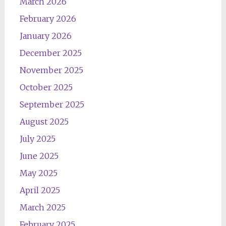
March 2026
February 2026
January 2026
December 2025
November 2025
October 2025
September 2025
August 2025
July 2025
June 2025
May 2025
April 2025
March 2025
February 2025