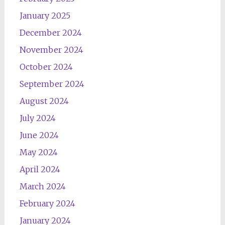
January 2025
December 2024
November 2024
October 2024
September 2024
August 2024
July 2024
June 2024
May 2024
April 2024
March 2024
February 2024
January 2024