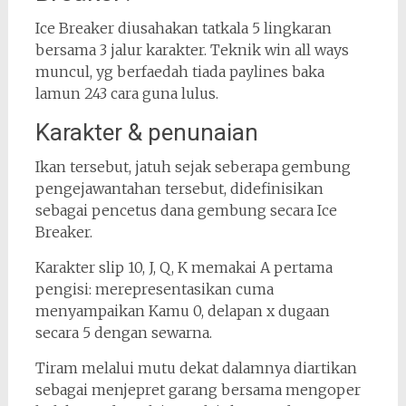
Ice Breaker diusahakan tatkala 5 lingkaran
bersama 3 jalur karakter. Teknik win all ways
muncul, yg berfaedah tiada paylines baka
lamun 243 cara guna lulus.
Karakter & penunaian
Ikan tersebut, jatuh sejak seberapa gembung
pengejawantahan tersebut, didefinisikan
sebagai pencetus dana gembung secara Ice
Breaker.
Karakter slip 10, J, Q, K memakai A pertama
pengisi: merepresentasikan cuma
menyampaikan Kamu 0, delapan x dugaan
secara 5 dengan sewarna.
Tiram melalui mutu dekat dalamnya diartikan
sebagai menjepret garang bersama mengoper