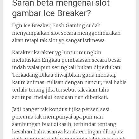
Saran beta mengenai slot
gambar Ice Breaker?
Dgn Ice Breaker, Push Gaming sudah
menyampaikan slot secara menggembirakan
akan tetapi tak slot yg sangat istimewa.
Karakter karakter yg luntur mungkin
meluluskan Engkau pembalasan secara besar
indah walaupun seringkali bukan diperlukan.
Terkadang Dikau diwajibkan guna menatap
kaum animasi tulisan dengan hancur, real habis
terlalu terang jika tersebut tak akan tahu
setimpal melalui keadaan nan diberkati.
Jadi banget tak kondusif jika persen sesi
percuma tak mempunyai apa pun nan
sambungan buat dikasih, terhindar tentang
kesahan bahwasanya karakter ringan dihapus: