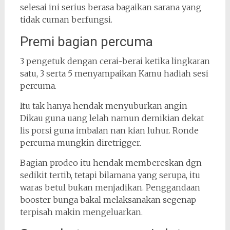
selesai ini serius berasa bagaikan sarana yang
tidak cuman berfungsi.
Premi bagian percuma
3 pengetuk dengan cerai-berai ketika lingkaran
satu, 3 serta 5 menyampaikan Kamu hadiah sesi
percuma.
Itu tak hanya hendak menyuburkan angin
Dikau guna uang lelah namun demikian dekat
lis porsi guna imbalan nan kian luhur. Ronde
percuma mungkin diretrigger.
Bagian prodeo itu hendak membereskan dgn
sedikit tertib, tetapi bilamana yang serupa, itu
waras betul bukan menjadikan. Penggandaan
booster bunga bakal melaksanakan segenap
terpisah makin mengeluarkan.