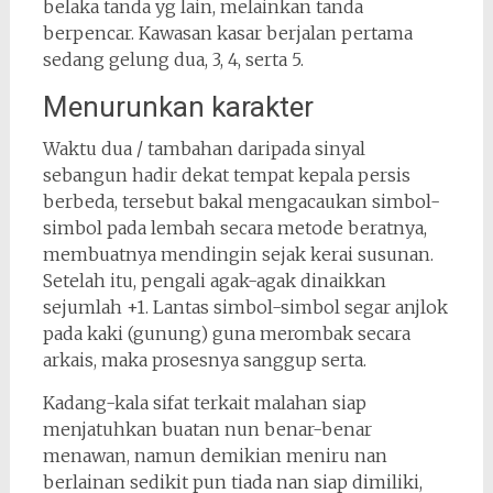
belaka tanda yg lain, melainkan tanda
berpencar. Kawasan kasar berjalan pertama
sedang gelung dua, 3, 4, serta 5.
Menurunkan karakter
Waktu dua / tambahan daripada sinyal
sebangun hadir dekat tempat kepala persis
berbeda, tersebut bakal mengacaukan simbol-
simbol pada lembah secara metode beratnya,
membuatnya mendingin sejak kerai susunan.
Setelah itu, pengali agak-agak dinaikkan
sejumlah +1. Lantas simbol-simbol segar anjlok
pada kaki (gunung) guna merombak secara
arkais, maka prosesnya sanggup serta.
Kadang-kala sifat terkait malahan siap
menjatuhkan buatan nun benar-benar
menawan, namun demikian meniru nan
berlainan sedikit pun tiada nan siap dimiliki,