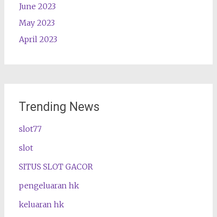
June 2023
May 2023
April 2023
Trending News
slot77
slot
SITUS SLOT GACOR
pengeluaran hk
keluaran hk