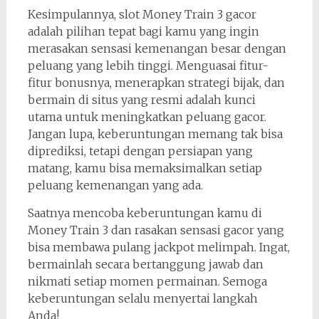
Kesimpulannya, slot Money Train 3 gacor
adalah pilihan tepat bagi kamu yang ingin
merasakan sensasi kemenangan besar dengan
peluang yang lebih tinggi. Menguasai fitur-
fitur bonusnya, menerapkan strategi bijak, dan
bermain di situs yang resmi adalah kunci
utama untuk meningkatkan peluang gacor.
Jangan lupa, keberuntungan memang tak bisa
diprediksi, tetapi dengan persiapan yang
matang, kamu bisa memaksimalkan setiap
peluang kemenangan yang ada.
Saatnya mencoba keberuntungan kamu di
Money Train 3 dan rasakan sensasi gacor yang
bisa membawa pulang jackpot melimpah. Ingat,
bermainlah secara bertanggung jawab dan
nikmati setiap momen permainan. Semoga
keberuntungan selalu menyertai langkah
Anda!