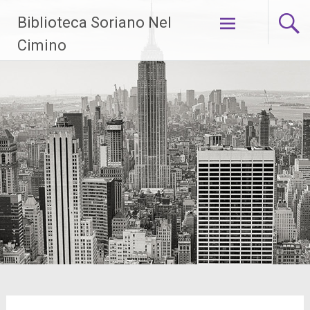
Skip
Biblioteca Soriano Nel
to
content
Cimino