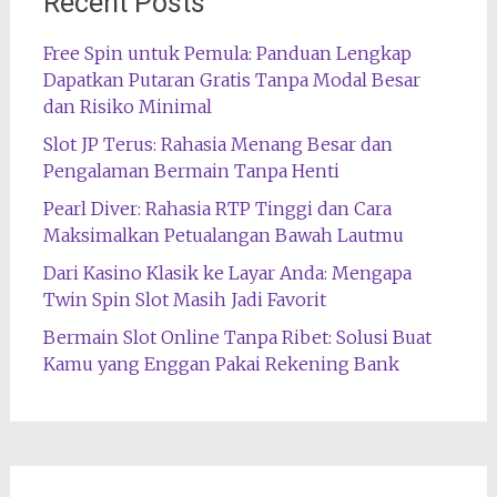
Recent Posts
Free Spin untuk Pemula: Panduan Lengkap
Dapatkan Putaran Gratis Tanpa Modal Besar
dan Risiko Minimal
Slot JP Terus: Rahasia Menang Besar dan
Pengalaman Bermain Tanpa Henti
Pearl Diver: Rahasia RTP Tinggi dan Cara
Maksimalkan Petualangan Bawah Lautmu
Dari Kasino Klasik ke Layar Anda: Mengapa
Twin Spin Slot Masih Jadi Favorit
Bermain Slot Online Tanpa Ribet: Solusi Buat
Kamu yang Enggan Pakai Rekening Bank