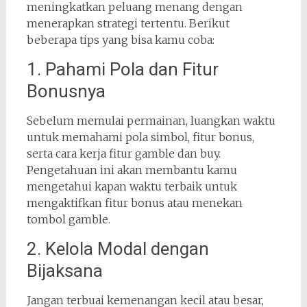
meningkatkan peluang menang dengan
menerapkan strategi tertentu. Berikut
beberapa tips yang bisa kamu coba:
1. Pahami Pola dan Fitur
Bonusnya
Sebelum memulai permainan, luangkan waktu
untuk memahami pola simbol, fitur bonus,
serta cara kerja fitur gamble dan buy.
Pengetahuan ini akan membantu kamu
mengetahui kapan waktu terbaik untuk
mengaktifkan fitur bonus atau menekan
tombol gamble.
2. Kelola Modal dengan
Bijaksana
Jangan terbuai kemenangan kecil atau besar,