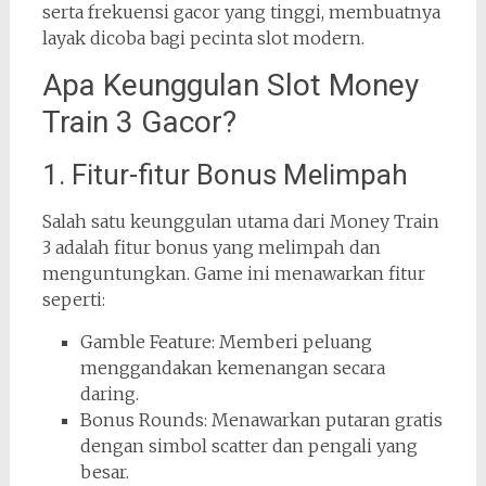
serta frekuensi gacor yang tinggi, membuatnya
layak dicoba bagi pecinta slot modern.
Apa Keunggulan Slot Money
Train 3 Gacor?
1. Fitur-fitur Bonus Melimpah
Salah satu keunggulan utama dari Money Train
3 adalah fitur bonus yang melimpah dan
menguntungkan. Game ini menawarkan fitur
seperti:
Gamble Feature: Memberi peluang
menggandakan kemenangan secara
daring.
Bonus Rounds: Menawarkan putaran gratis
dengan simbol scatter dan pengali yang
besar.