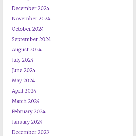
December 2024
November 2024
October 2024
September 2024
August 2024
July 2024
June 2024
May 2024
April 2024
March 2024
February 2024
January 2024
December 2023