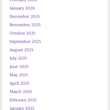
January 2026
December 2025
November 2025
October 2025
September 2025
August 2025
July 2025
June 2025
May 2025
April 2025
March 2025
February 2025
January 2025