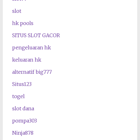
slot
hk pools
SITUS SLOT GACOR
pengeluaran hk
keluaran hk
alternatif big777
Situs123
togel
slot dana
pompa303
Ninja878