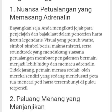
1. Nuansa Petualangan yang
Memasang Adrenalin
Bayangkan saja, Anda mengikuti jejak para
penjelajah dan bajak laut dalam pencarian harta
karun legendaris. Visual yang penuh warna,
simbol-simbol berisi makna misteri, serta
soundtrack yang mendukung suasana
petualangan membuat pengalaman bermain
menjadi lebih hidup dan memacu adrenalin.
Tidak jarang, pemain merasa seolah-olah
mereka sendiri yang sedang menelusuri peta
tua, mencari peti harta tersembunyi di pulau
terpencil.
2. Peluang Menang yang
Menjanjikan