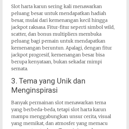
Slot harta karun sering kali menawarkan
peluang besar untuk mendapatkan hadiah
besar, mulai dari kemenangan kecil hingga
jackpot raksasa. Fitur-fitur seperti simbol wild,
scatter, dan bonus multipliers membuka
peluang bagi pemain untuk mendapatkan
kemenangan beruntun. Apalagi, dengan fitur
jackpot progresif, kemenangan besar bisa
berupa kenyataan, bukan sekadar mimpi
semata.
3. Tema yang Unik dan
Menginspirasi
Banyak permainan slot menawarkan tema
yang berbeda-beda, tetapi slot harta karun
mampu menggabungkan unsur cerita, visual
yang memikat, dan atmosfer yang memacu