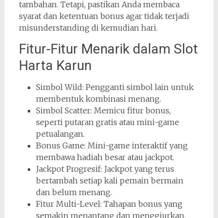
tambahan. Tetapi, pastikan Anda membaca
syarat dan ketentuan bonus agar tidak terjadi
misunderstanding di kemudian hari.
Fitur-Fitur Menarik dalam Slot
Harta Karun
Simbol Wild: Pengganti simbol lain untuk
membentuk kombinasi menang.
Simbol Scatter: Memicu fitur bonus,
seperti putaran gratis atau mini-game
petualangan.
Bonus Game: Mini-game interaktif yang
membawa hadiah besar atau jackpot.
Jackpot Progresif: Jackpot yang terus
bertambah setiap kali pemain bermain
dan belum menang.
Fitur Multi-Level: Tahapan bonus yang
semakin menantang dan menggiurkan.