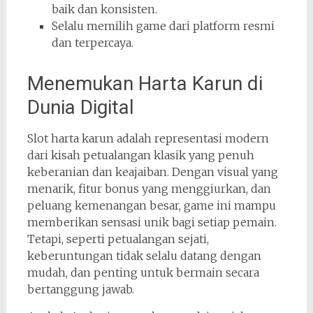
baik dan konsisten.
Selalu memilih game dari platform resmi
dan terpercaya.
Menemukan Harta Karun di
Dunia Digital
Slot harta karun adalah representasi modern
dari kisah petualangan klasik yang penuh
keberanian dan keajaiban. Dengan visual yang
menarik, fitur bonus yang menggiurkan, dan
peluang kemenangan besar, game ini mampu
memberikan sensasi unik bagi setiap pemain.
Tetapi, seperti petualangan sejati,
keberuntungan tidak selalu datang dengan
mudah, dan penting untuk bermain secara
bertanggung jawab.