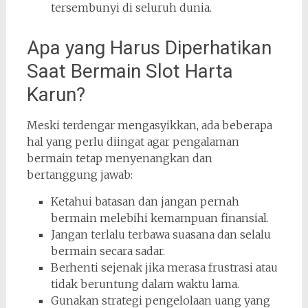
tersembunyi di seluruh dunia.
Apa yang Harus Diperhatikan
Saat Bermain Slot Harta
Karun?
Meski terdengar mengasyikkan, ada beberapa
hal yang perlu diingat agar pengalaman
bermain tetap menyenangkan dan
bertanggung jawab:
Ketahui batasan dan jangan pernah
bermain melebihi kemampuan finansial.
Jangan terlalu terbawa suasana dan selalu
bermain secara sadar.
Berhenti sejenak jika merasa frustrasi atau
tidak beruntung dalam waktu lama.
Gunakan strategi pengelolaan uang yang