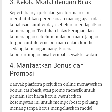
3. Kelola Modal dengan Bijak
Seperti halnya petualangan, bermain slot
membutuhkan perencanaan matang agar tidak
kehabisan sumber daya sebelum mendapatkan
kemenangan. Tentukan batas kerugian dan
kemenangan sebelum mulai bermain. Jangan
tergoda untuk terus bermain dalam kondisi
sedang kehilangan uang, karena
keberuntungan bisa berubah sewaktu-waktu.
4. Manfaatkan Bonus dan
Promosi
Banyak platform perjudian online menawarkan
bonus, cashback, atau promo menarik untuk
pemain slot harta karun. Manfaatkan
kesempatan ini untuk memperbesar peluang
menang tanpa harus mengeluarkan modal