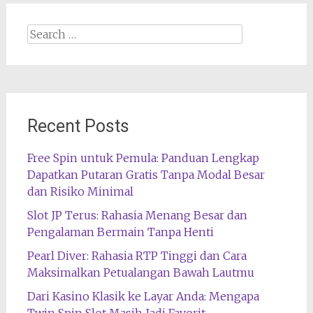
Search
for:
Recent Posts
Free Spin untuk Pemula: Panduan Lengkap
Dapatkan Putaran Gratis Tanpa Modal Besar
dan Risiko Minimal
Slot JP Terus: Rahasia Menang Besar dan
Pengalaman Bermain Tanpa Henti
Pearl Diver: Rahasia RTP Tinggi dan Cara
Maksimalkan Petualangan Bawah Lautmu
Dari Kasino Klasik ke Layar Anda: Mengapa