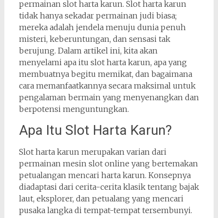
permainan slot harta karun. Slot harta karun
tidak hanya sekadar permainan judi biasa;
mereka adalah jendela menuju dunia penuh
misteri, keberuntungan, dan sensasi tak
berujung. Dalam artikel ini, kita akan
menyelami apa itu slot harta karun, apa yang
membuatnya begitu memikat, dan bagaimana
cara memanfaatkannya secara maksimal untuk
pengalaman bermain yang menyenangkan dan
berpotensi menguntungkan.
Apa Itu Slot Harta Karun?
Slot harta karun merupakan varian dari
permainan mesin slot online yang bertemakan
petualangan mencari harta karun. Konsepnya
diadaptasi dari cerita-cerita klasik tentang bajak
laut, eksplorer, dan petualang yang mencari
pusaka langka di tempat-tempat tersembunyi.