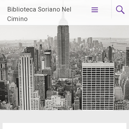
Skip
Biblioteca Soriano Nel
to
content
Cimino