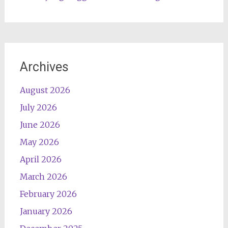
Archives
August 2026
July 2026
June 2026
May 2026
April 2026
March 2026
February 2026
January 2026