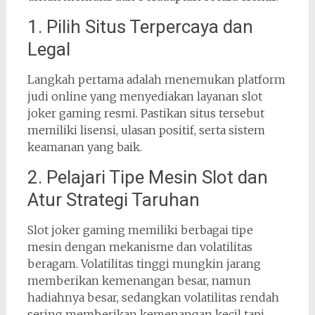
1. Pilih Situs Terpercaya dan
Legal
Langkah pertama adalah menemukan platform
judi online yang menyediakan layanan slot
joker gaming resmi. Pastikan situs tersebut
memiliki lisensi, ulasan positif, serta sistem
keamanan yang baik.
2. Pelajari Tipe Mesin Slot dan
Atur Strategi Taruhan
Slot joker gaming memiliki berbagai tipe
mesin dengan mekanisme dan volatilitas
beragam. Volatilitas tinggi mungkin jarang
memberikan kemenangan besar, namun
hadiahnya besar, sedangkan volatilitas rendah
sering memberikan kemenangan kecil tapi