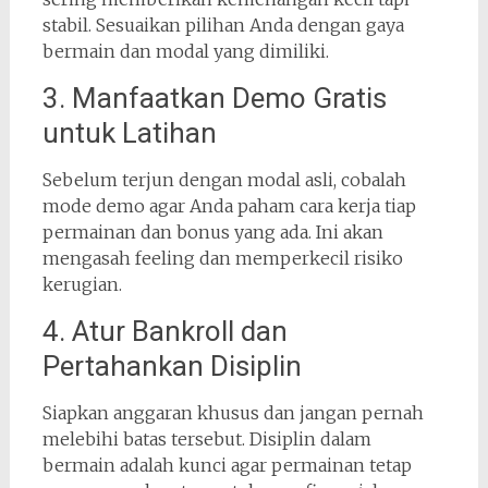
stabil. Sesuaikan pilihan Anda dengan gaya
bermain dan modal yang dimiliki.
3. Manfaatkan Demo Gratis
untuk Latihan
Sebelum terjun dengan modal asli, cobalah
mode demo agar Anda paham cara kerja tiap
permainan dan bonus yang ada. Ini akan
mengasah feeling dan memperkecil risiko
kerugian.
4. Atur Bankroll dan
Pertahankan Disiplin
Siapkan anggaran khusus dan jangan pernah
melebihi batas tersebut. Disiplin dalam
bermain adalah kunci agar permainan tetap