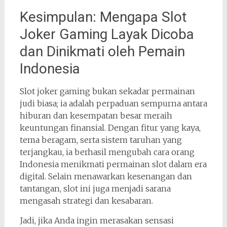
Kesimpulan: Mengapa Slot
Joker Gaming Layak Dicoba
dan Dinikmati oleh Pemain
Indonesia
Slot joker gaming bukan sekadar permainan
judi biasa; ia adalah perpaduan sempurna antara
hiburan dan kesempatan besar meraih
keuntungan finansial. Dengan fitur yang kaya,
tema beragam, serta sistem taruhan yang
terjangkau, ia berhasil mengubah cara orang
Indonesia menikmati permainan slot dalam era
digital. Selain menawarkan kesenangan dan
tantangan, slot ini juga menjadi sarana
mengasah strategi dan kesabaran.
Jadi, jika Anda ingin merasakan sensasi