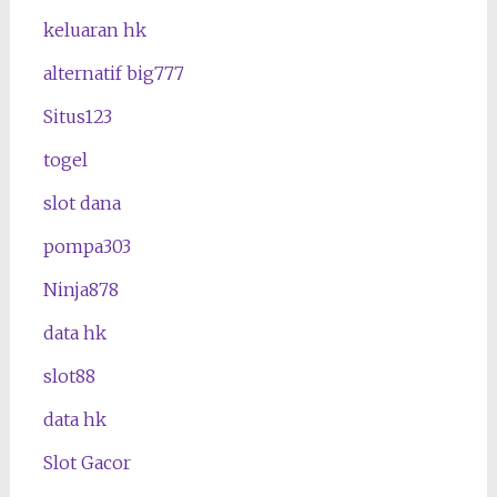
keluaran hk
alternatif big777
Situs123
togel
slot dana
pompa303
Ninja878
data hk
slot88
data hk
Slot Gacor