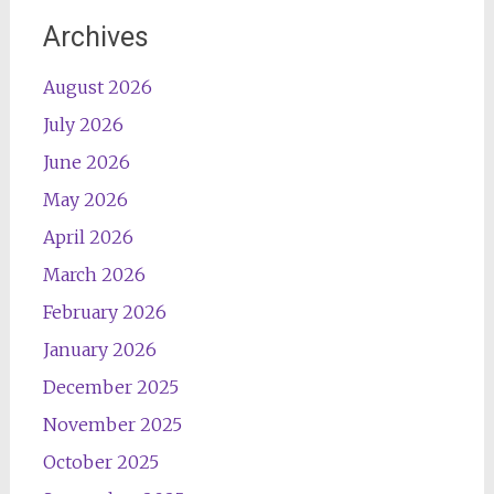
Archives
August 2026
July 2026
June 2026
May 2026
April 2026
March 2026
February 2026
January 2026
December 2025
November 2025
October 2025