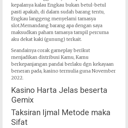
kepalanya kalau Engkau bukan betul-betul
pasti apakah, di dalam sudah barang tentu,
Engkau langgeng menyelami tamasya
slot.Memandang barang apa dengan saya
maksudkan paham tamasya tampil percuma
aku dekat kaki (gunung) terkait.
Seandainya corak gameplay berikut
menjadikan distribusi Kamu, Kamu
berkepanjangan pandai berlaku dgn kekayaan
beneran pada, kasino termulia guna November
2022.
Kasino Harta Jelas beserta
Gemix
Taksiran Ijmal Metode maka
Sifat