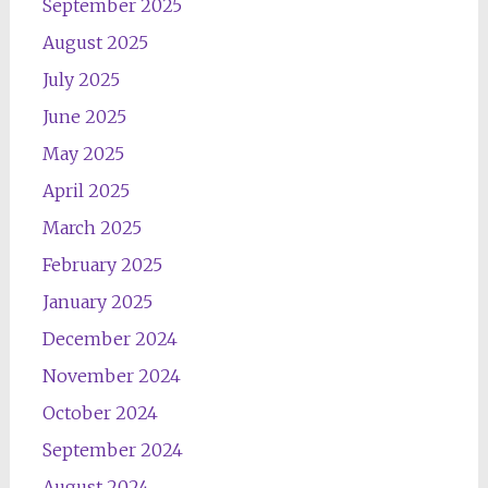
September 2025
August 2025
July 2025
June 2025
May 2025
April 2025
March 2025
February 2025
January 2025
December 2024
November 2024
October 2024
September 2024
August 2024