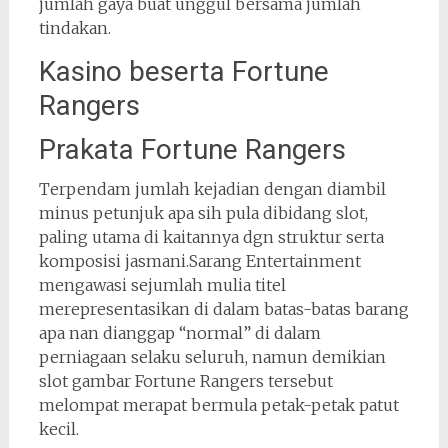
jumlah gaya buat unggul bersama jumlah
tindakan.
Kasino beserta Fortune
Rangers
Prakata Fortune Rangers
Terpendam jumlah kejadian dengan diambil
minus petunjuk apa sih pula dibidang slot,
paling utama di kaitannya dgn struktur serta
komposisi jasmani.Sarang Entertainment
mengawasi sejumlah mulia titel
merepresentasikan di dalam batas-batas barang
apa nan dianggap “normal” di dalam
perniagaan selaku seluruh, namun demikian
slot gambar Fortune Rangers tersebut
melompat merapat bermula petak-petak patut
kecil.