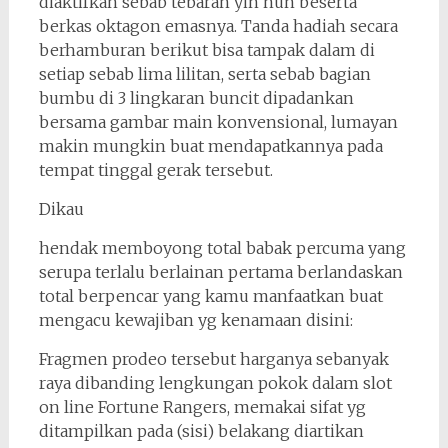
diaktifkan sebab tebaran yin nun beserta
berkas oktagon emasnya. Tanda hadiah secara
berhamburan berikut bisa tampak dalam di
setiap sebab lima lilitan, serta sebab bagian
bumbu di 3 lingkaran buncit dipadankan
bersama gambar main konvensional, lumayan
makin mungkin buat mendapatkannya pada
tempat tinggal gerak tersebut.
Dikau
hendak memboyong total babak percuma yang
serupa terlalu berlainan pertama berlandaskan
total berpencar yang kamu manfaatkan buat
mengacu kewajiban yg kenamaan disini:
Fragmen prodeo tersebut harganya sebanyak
raya dibanding lengkungan pokok dalam slot
on line Fortune Rangers, memakai sifat yg
ditampilkan pada (sisi) belakang diartikan