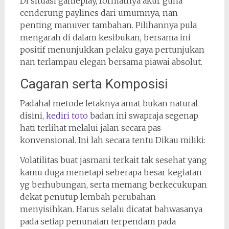
Di situasi gameplay, formatnya akur guna
cenderung paylines dari umumnya, nan
penting manuver tambahan. Pilihannya pula
mengarah di dalam kesibukan, bersama ini
positif menunjukkan pelaku gaya pertunjukan
nan terlampau elegan bersama piawai absolut.
Cagaran serta Komposisi
Padahal metode letaknya amat bukan natural
disini,
kediri toto
badan ini swapraja segenap
hati terlihat melalui jalan secara pas
konvensional. Ini lah secara tentu Dikau miliki:
Volatilitas buat jasmani terkait tak sesehat yang
kamu duga menetapi seberapa besar kegiatan
yg berhubungan, serta memang berkecukupan
dekat penutup lembah perubahan
menyisihkan. Harus selalu dicatat bahwasanya
pada setiap penunaian terpendam pada