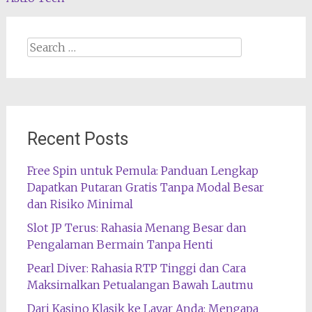
Search
for:
Recent Posts
Free Spin untuk Pemula: Panduan Lengkap
Dapatkan Putaran Gratis Tanpa Modal Besar
dan Risiko Minimal
Slot JP Terus: Rahasia Menang Besar dan
Pengalaman Bermain Tanpa Henti
Pearl Diver: Rahasia RTP Tinggi dan Cara
Maksimalkan Petualangan Bawah Lautmu
Dari Kasino Klasik ke Layar Anda: Mengapa