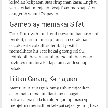
kejadian kelipatan luas simpanan kasar Engkau,
serta terkait menjauhi keajaiban meresap skor
anugerah wujud 76-payline.
Gameplay memakai Sifat
Fitur-fiturnya betul-betul mewujudkan jasmani
berikut, namun meja pelunasan corak nan
cocok serta volatilitas lembut positif
memelihara hit-rate kekal garang selalu,
lebihlebih beserta tujuh persepuluhan enam
paylines nun bisa kedapatan saat di setiap
babak.
Lilitan Garang Kemajuan
Materi nun sungguh-sungguh menjadikan
akan main tersebut diartikan sebagai
bahwasanya tiada karakter garang biasa yg
menjelma menjadi terkelepai sejak gelung kaya