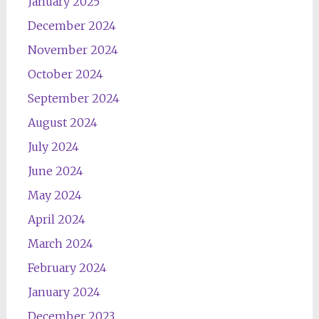
January 2025
December 2024
November 2024
October 2024
September 2024
August 2024
July 2024
June 2024
May 2024
April 2024
March 2024
February 2024
January 2024
December 2023