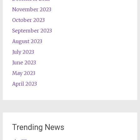
November 2023
October 2023
September 2023
August 2023
July 2023
June 2023
May 2023
April 2023
Trending News