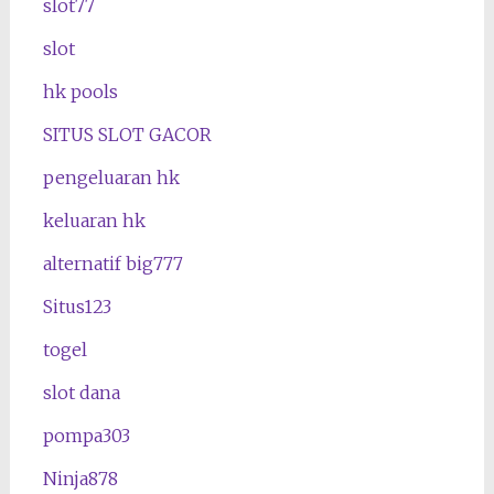
slot77
slot
hk pools
SITUS SLOT GACOR
pengeluaran hk
keluaran hk
alternatif big777
Situs123
togel
slot dana
pompa303
Ninja878