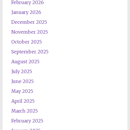
February 2026
January 2026
December 2025
November 2025
October 2025
September 2025
August 2025
July 2025
June 2025
May 2025
April 2025
March 2025
February 2025