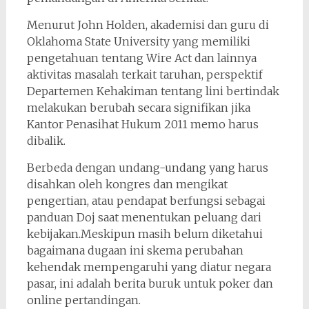
Menurut John Holden, akademisi dan guru di
Oklahoma State University yang memiliki
pengetahuan tentang Wire Act dan lainnya
aktivitas masalah terkait taruhan, perspektif
Departemen Kehakiman tentang lini bertindak
melakukan berubah secara signifikan jika
Kantor Penasihat Hukum 2011 memo harus
dibalik.
Berbeda dengan undang-undang yang harus
disahkan oleh kongres dan mengikat
pengertian, atau pendapat berfungsi sebagai
panduan Doj saat menentukan peluang dari
kebijakan.Meskipun masih belum diketahui
bagaimana dugaan ini skema perubahan
kehendak mempengaruhi yang diatur negara
pasar, ini adalah berita buruk untuk poker dan
online pertandingan.