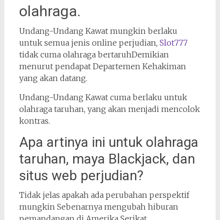
olahraga.
Undang-Undang Kawat mungkin berlaku
untuk semua jenis online perjudian,
Slot777
tidak cuma olahraga bertaruhDemikian
menurut pendapat Departemen Kehakiman
yang akan datang.
Undang-Undang Kawat cuma berlaku untuk
olahraga taruhan, yang akan menjadi mencolok
kontras.
Apa artinya ini untuk olahraga
taruhan, maya Blackjack, dan
situs web perjudian?
Tidak jelas apakah ada perubahan perspektif
mungkin Sebenarnya mengubah hiburan
pemandangan di Amerika Serikat.