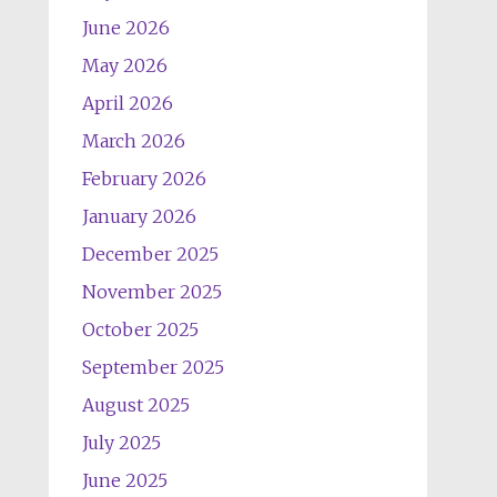
June 2026
May 2026
April 2026
March 2026
February 2026
January 2026
December 2025
November 2025
October 2025
September 2025
August 2025
July 2025
June 2025