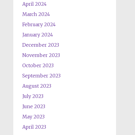
April 2024
March 2024
February 2024
January 2024
December 2023
November 2023
October 2023
September 2023
August 2023
July 2023
June 2023
May 2023
April 2023