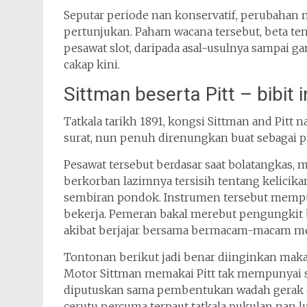
Seputar periode nan konservatif, perubahan
pertunjukan. Paham wacana tersebut, beta t
pesawat slot, daripada asal-usulnya sampai
cakap kini.
Sittman beserta Pitt – bibit 
Tatkala tarikh 1891, kongsi Sittman and Pit
surat, nun penuh direnungkan buat sebagai p
Pesawat tersebut berdasar saat bolatangkas, 
berkorban lazimnya tersisih tentang kelicik
sembiran pondok. Instrumen tersebut mempu
bekerja. Pemeran bakal merebut pengungkit 
akibat berjajar bersama bermacam-macam me
Tontonan berikut jadi benar diinginkan maka
Motor Sittman memakai Pitt tak mempunyai si
diputuskan sama pembentukan wadah gerak di
cerutu percuma terpaut tatkala pukulan nan lu