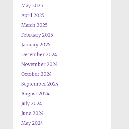
May 2025
April 2025
March 2025
February 2025
January 2025
December 2024
November 2024
October 2024
September 2024
August 2024
July 2024
June 2024
May 2024