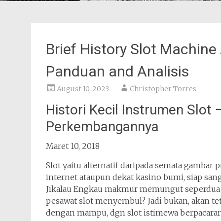
Brief History Slot Machin
Panduan and Analisis
August 10, 2023
Christopher Torres
Histori Kecil Instrumen Slot
Perkembangannya
Maret 10, 2018
Slot yaitu alternatif daripada semata gambar p
internet ataupun dekat kasino bumi, siap sa
Jikalau Engkau makmur memungut seperdua s
pesawat slot menyembul? Jadi bukan, akan te
dengan mampu, dgn slot istimewa berpacaran