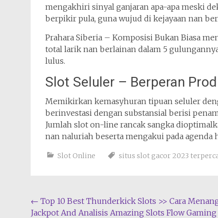
mengakhiri sinyal ganjaran apa-apa meski dek
berpikir pula, guna wujud di kejayaan nan be
Prahara Siberia – Komposisi Bukan Biasa me
total larik nan berlainan dalam 5 gulunganny
lulus.
Slot Seluler – Berperan Prod
Memikirkan kemasyhuran tipuan seluler den
berinvestasi dengan substansial berisi pena
Jumlah slot on-line rancak sangka dioptimalk
nan naluriah beserta mengakui pada agenda 
Slot Online
situs slot gacor 2023 terperc
Post
←
Top 10 Best Thunderkick Slots >> Cara Menan
Jackpot And Analisis Amazing Slots Flow Gaming