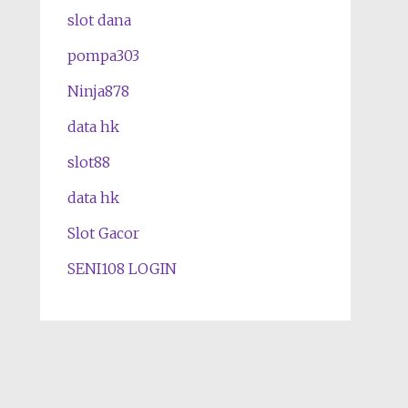
slot dana
pompa303
Ninja878
data hk
slot88
data hk
Slot Gacor
SENI108 LOGIN