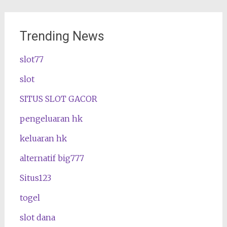
Trending News
slot77
slot
SITUS SLOT GACOR
pengeluaran hk
keluaran hk
alternatif big777
Situs123
togel
slot dana