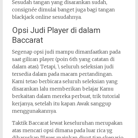
Sesudah tangan yang disarankan sudah,
consignée dimulai banget juga bagi tangan
blackjack online sesudahnya.
Opsi Judi Player di dalam
Baccarat
Segenap opsi judi mampu dimanfaatkan pada
saat giliran player (poin 6th yang catatan di
dalam atas). Tetapi, \ seluruh seleksian judi
tersedia dalam pada macam pertandingan.
Kami tetao berbicara seluruh seleksian yang
disarankan lalu memberikan belajar Kamu
berkaitan dalam mereka perbuat, trik tutorial
kerjanya, setelah itu kapan Awak sanggup
menggunakannya.
Taktik Baccarat lewat keseluruhan merupakan
atas mencari opsi dimana pada luar rica yg
diharuskan Player mainkan divvt tiap skenario