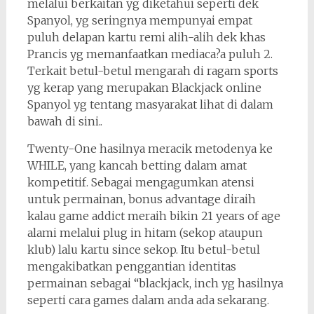
melalui berkaitan yg diketahui seperti dek
Spanyol, yg seringnya mempunyai empat
puluh delapan kartu remi alih-alih dek khas
Prancis yg memanfaatkan mediaca?a puluh 2.
Terkait betul-betul mengarah di ragam sports
yg kerap yang merupakan Blackjack online
Spanyol yg tentang masyarakat lihat di dalam
bawah di sini..
Twenty-One hasilnya meracik metodenya ke
WHILE, yang kancah betting dalam amat
kompetitif. Sebagai mengagumkan atensi
untuk permainan, bonus advantage diraih
kalau game addict meraih bikin 21 years of age
alami melalui plug in hitam (sekop ataupun
klub) lalu kartu since sekop. Itu betul-betul
mengakibatkan penggantian identitas
permainan sebagai “blackjack, inch yg hasilnya
seperti cara games dalam anda ada sekarang.